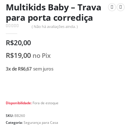
Multikids Baby – Trava
para porta corrediça
( Não há avaliações ainda. )
0
de 5
R$
20,00
R$
19,00
no Pix
3x de
R$
6,67
sem juros
Disponibilidade:
Fora de estoque
SKU:
BB260
Categoria:
Segurança para Casa