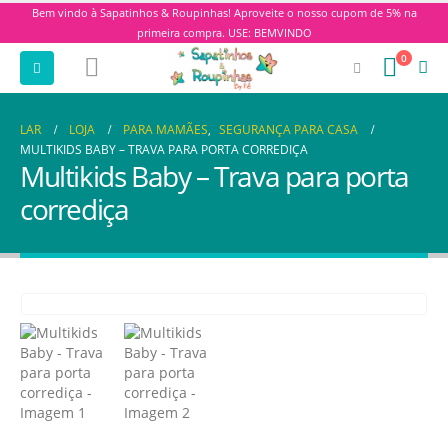
Bem vindo à Sapatinhos & Roupinhas! Aproveite o nosso cupom de 5% na
primeira compra. USE: BEMVINDO
0
LAR
LOJA
PARA MAMÃES
,
SEGURANÇA PARA CASA
MULTIKIDS BABY – TRAVA PARA PORTA CORREDIÇA
Multikids Baby – Trava para porta
corrediça