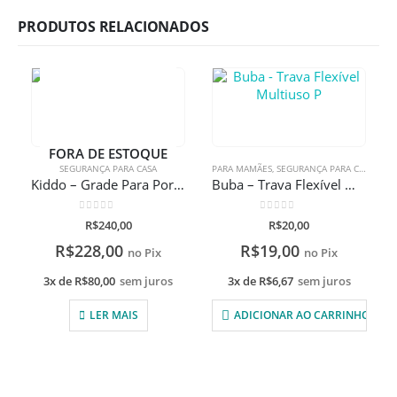
PRODUTOS RELACIONADOS
FORA DE ESTOQUE
SEGURANÇA PARA CASA
PARA MAMÃES
,
SEGURANÇA PARA CASA
Kiddo – Grade Para Porta Keeper
Buba – Trava Flexível Multiuso P
0
de 5
0
de 5
R$
240,00
R$
20,00
R$
228,00
R$
19,00
no Pix
no Pix
3x de
R$
80,00
sem juros
3x de
R$
6,67
sem juros
LER MAIS
ADICIONAR AO CARRINHO