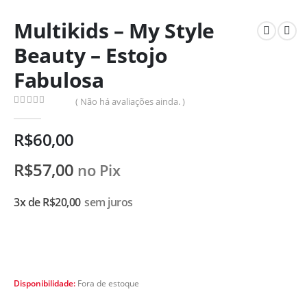
Multikids – My Style
Beauty – Estojo
Fabulosa
( Não há avaliações ainda. )
0
de 5
R$
60,00
R$
57,00
no Pix
3x de
R$
20,00
sem juros
Disponibilidade:
Fora de estoque