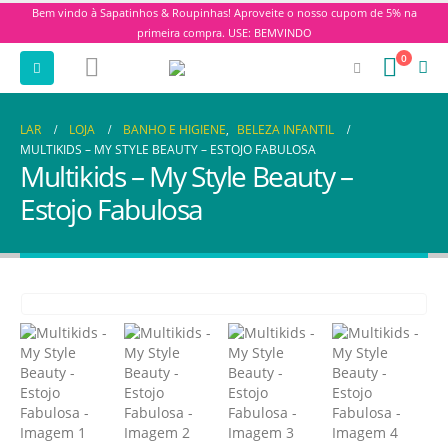
Bem vindo à Sapatinhos & Roupinhas! Aproveite o nosso cupom de 5% na
primeira compra. USE: BEMVINDO
0
LAR
LOJA
BANHO E HIGIENE
,
BELEZA INFANTIL
MULTIKIDS – MY STYLE BEAUTY – ESTOJO FABULOSA
Multikids – My Style Beauty –
Estojo Fabulosa