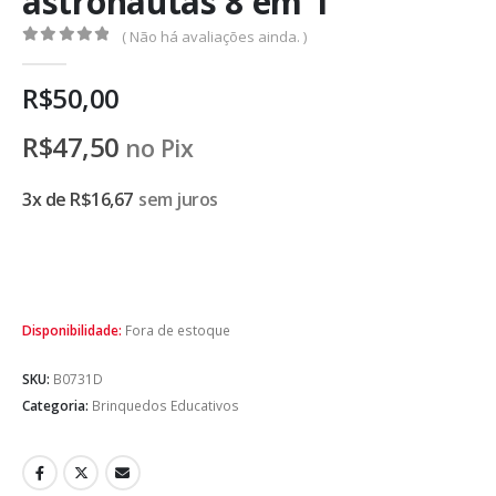
astronautas 8 em 1
( Não há avaliações ainda. )
0
de 5
R$
50,00
R$
47,50
no Pix
3x de
R$
16,67
sem juros
Disponibilidade:
Fora de estoque
SKU:
B0731D
Categoria:
Brinquedos Educativos