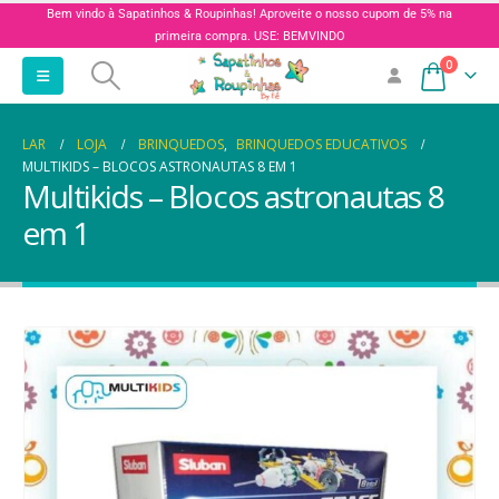
Bem vindo à Sapatinhos & Roupinhas! Aproveite o nosso cupom de 5% na
primeira compra. USE: BEMVINDO
0
LAR
LOJA
BRINQUEDOS
,
BRINQUEDOS EDUCATIVOS
MULTIKIDS – BLOCOS ASTRONAUTAS 8 EM 1
Multikids – Blocos astronautas 8
em 1