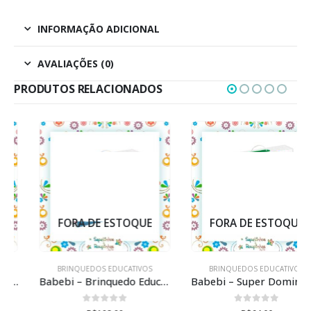
INFORMAÇÃO ADICIONAL
AVALIAÇÕES (0)
PRODUTOS RELACIONADOS
FORA DE ESTOQUE
FORA DE ESTOQUE
BRINQUEDOS EDUCATIVOS
BRINQUEDOS EDUCATIVOS
Babebi – Brinquedo Educativo Empilhe os Bichinhos
Babebi – Super Dominó Animais Da Fazenda Infantil
0
de 5
0
de 5