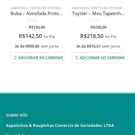
ALMOFADA / TAPETES DE ATIVIDADES
,
BRINQUEDOS
ALMOFADA / TAPETES DE ATIVIDADES
Buba – Almofada Protetora para Carrinho
Toyster – Meu Tapetinho Infantil EVA BDA
0
de 5
0
de 5
R$
150,00
R$
230,00
R$
142,50
R$
218,50
no Pix
no Pix
3x de
R$
50,00
sem juros
3x de
R$
76,67
sem juros
ADICIONAR AO CARRINHO
ADICIONAR AO CARRINHO
SOBRE NÓS
Sapatinhos & Roupinhas Comercio de Variedades LTDA