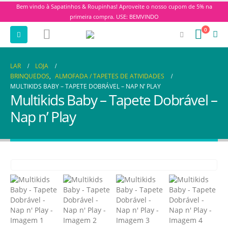
Bem vindo à Sapatinhos & Roupinhas! Aproveite o nosso cupom de 5% na
primeira compra. USE: BEMVINDO
0
LAR
LOJA
BRINQUEDOS
,
ALMOFADA / TAPETES DE ATIVIDADES
MULTIKIDS BABY – TAPETE DOBRÁVEL – NAP N’ PLAY
Multikids Baby – Tapete Dobrável –
Nap n’ Play