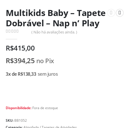
Multikids Baby – Tapete
Dobrável – Nap n’ Play
( Não há avaliações ainda. )
0
de 5
R$
415,00
R$
394,25
no Pix
3x de
R$
138,33
sem juros
Disponibilidade:
Fora de estoque
SKU:
BB1052
Categoria:
Almofada / Tapetes de Atividades