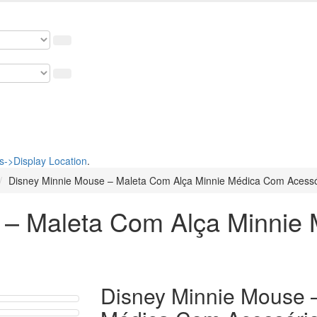
osso cupom de 5% na primeira compra. USE: BEMVINDO
->Display Location
.
Disney Minnie Mouse – Maleta Com Alça Minnie Médica Com Acessór
 – Maleta Com Alça Minnie
Disney Minnie Mouse 