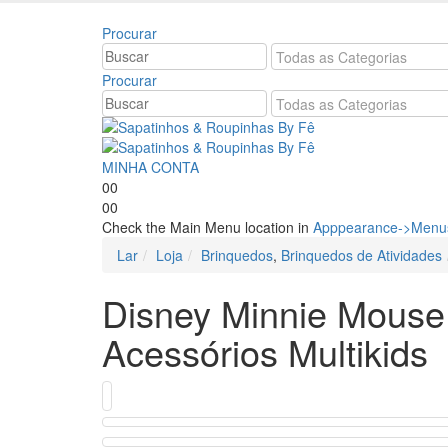
Bem vindo à Sapatinhos & Roupinhas! Aproveite o n
Procurar
Procurar
MINHA CONTA
0
0
0
0
Check the Main Menu location in
Apppearance->Menus
Lar
Loja
Brinquedos
,
Brinquedos de Atividades
Disney Minnie Mouse
Acessórios Multikids