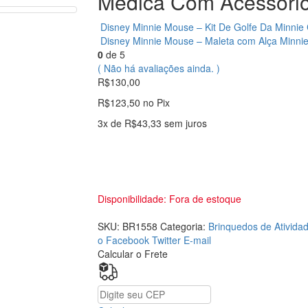
Médica Com Acessórios
Disney Minnie Mouse – Kit De Golfe Da Minnie 
Disney Minnie Mouse – Maleta com Alça Minnie 
0
de 5
( Não há avaliações ainda. )
R$
130,00
R$
123,50
no Pix
3x de
R$
43,33
sem juros
Disponibilidade:
Fora de estoque
SKU:
BR1558
Categoria:
Brinquedos de Ativida
o Facebook
Twitter
E-mail
Calcular o Frete