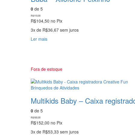
0
de 5
R$
110,00
R$
104,50
no Pix
3x de
R$
36,67
sem juros
Ler mais
Fora de estoque
Brinquedos de Atividades
Multikids Baby – Caixa registrad
0
de 5
R$
160,00
R$
152,00
no Pix
3x de
R$
53,33
sem juros