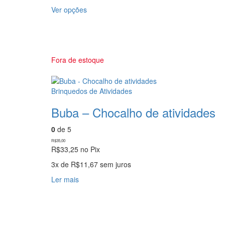
Este
Ver opções
produto
tem
várias
variantes.
As
Fora de estoque
opções
podem
ser
Brinquedos de Atividades
escolhidas
Buba – Chocalho de atividades
na
página
0
de 5
do
produto
R$
35,00
R$
33,25
no Pix
3x de
R$
11,67
sem juros
Ler mais