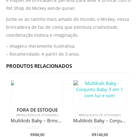
e Playset de brincadeira, perfeita para levar e brincar com o
Pet Shop do Mickey aonde quiser.
Junte-se ao ratinho mais amado do mundo, o Mickey, nessa
brincadeira de faz de conta que estimula criatividade,
coordenação motora e imaginação.
– Imagens meramente ilustrativa.
– Recomendado: A partir de 3 anos.
PRODUTOS RELACIONADOS
FORA DE ESTOQUE
BRINQUEDOS DE ATIVIDADES
BRINQUEDOS DE ATIVIDADES
Multikids Baby – Brincando de Ser Conjunto Cozinha com Acessórios
Multikids Baby – Conjunto Baby 3 em 1 com luz e som
0
de 5
0
de 5
R$
88,00
R$
140,00