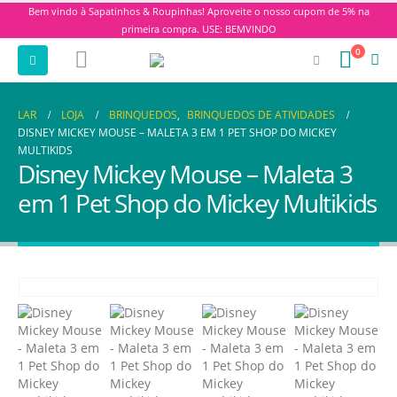
Bem vindo à Sapatinhos & Roupinhas! Aproveite o nosso cupom de 5% na
primeira compra. USE: BEMVINDO
0
LAR
LOJA
BRINQUEDOS
,
BRINQUEDOS DE ATIVIDADES
DISNEY MICKEY MOUSE – MALETA 3 EM 1 PET SHOP DO MICKEY
MULTIKIDS
Disney Mickey Mouse – Maleta 3
em 1 Pet Shop do Mickey Multikids