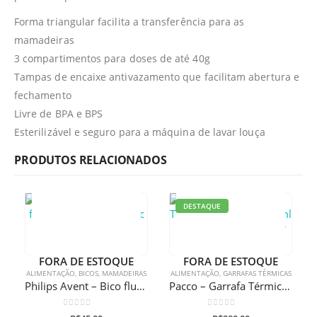
Forma triangular facilita a transferência para as
mamadeiras
3 compartimentos para doses de até 40g
Tampas de encaixe antivazamento que facilitam abertura e
fechamento
Livre de BPA e BPS
Esterilizável e seguro para a máquina de lavar louça
PRODUTOS RELACIONADOS
DESTAQUE
FORA DE ESTOQUE
FORA DE ESTOQUE
ALIMENTAÇÃO
,
BICOS
,
MAMADEIRAS
ALIMENTAÇÃO
,
GARRAFAS TÉRMICAS
Philips Avent – Bico fluxo variável anti- colic Classic
Pacco – Garrafa Térmica Hydra V2 650ml Com Gravação A Laser
0
de 5
0
de 5