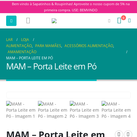
Bem vindo à Sapatinhos & Roupinhas! Aproveite o nosso cupom de 5% na
primeira compra. USE: BEMVINDO
0
LAR
LOJA
ALIMENTAÇÃO
,
PARA MAMÃES
,
ACESSÓRIOS ALIMENTAÇÃO
,
AMAMENTAÇÃO
MAM – PORTA LEITE EM PÓ
MAM – Porta Leite em Pó
MAM – Porta Leite em