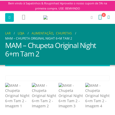
Bem vindo à Sapatinhos & Roupinhas! Aproveite o nosso cupom de 5% na
primeira compra. USE: BEMVINDO
0
LAR
LOJA
ALIMENTAÇÃO
,
CHUPETAS
MAM – CHUPETA ORIGINAL NIGHT 6+M TAM 2
MAM – Chupeta Original Night
6+m Tam 2