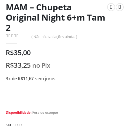
MAM – Chupeta
Original Night 6+m Tam
2
( Não há avaliações ainda. )
0
de 5
R$
35,00
R$
33,25
no Pix
3x de
R$
11,67
sem juros
Disponibilidade:
Fora de estoque
SKU:
2727