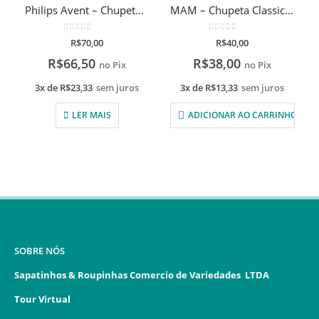
Philips Avent – Chupetas Ultra Air – Decorada Rosa – 6 a 18 Meses
MAM – Chupeta Classic (6+ Meses) Azul
0
de 5
0
de 5
R$
70,00
R$
40,00
R$
66,50
R$
38,00
no Pix
no Pix
3x de
R$
23,33
sem juros
3x de
R$
13,33
sem juros
LER MAIS
ADICIONAR AO CARRINHO
SOBRE NÓS
Sapatinhos & Roupinhas Comercio de Variedades LTDA
Tour Virtual