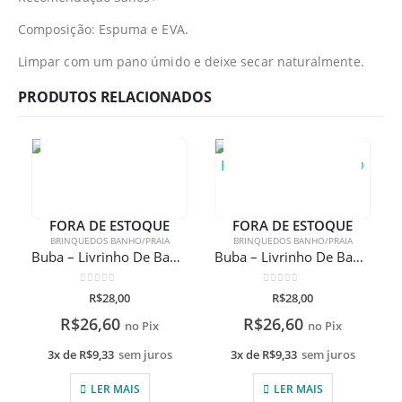
Composição: Espuma e EVA.
Limpar com um pano úmido e deixe secar naturalmente.
PRODUTOS RELACIONADOS
FORA DE ESTOQUE
FORA DE ESTOQUE
BRINQUEDOS BANHO/PRAIA
BRINQUEDOS BANHO/PRAIA
Buba – Livrinho De Banho Animais Da Floresta
Buba – Livrinho De Banho – Conhecendo O Fundo Do Mar
0
de 5
0
de 5
R$
28,00
R$
28,00
R$
26,60
R$
26,60
no Pix
no Pix
3x de
R$
9,33
sem juros
3x de
R$
9,33
sem juros
LER MAIS
LER MAIS