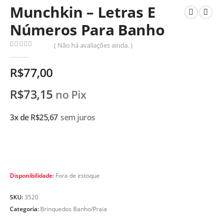
Munchkin – Letras E
Números Para Banho
( Não há avaliações ainda. )
0
de 5
R$
77,00
R$
73,15
no Pix
3x de
R$
25,67
sem juros
Disponibilidade:
Fora de estoque
SKU:
3520
Categoria:
Brinquedos Banho/Praia