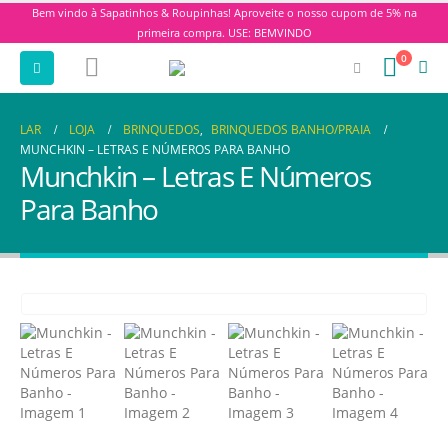
Bem vindo à Sapatinhos & Roupinhas! Aproveite o nosso cupom de 5% na
primeira compra. USE: BEMVINDO
0
LAR
LOJA
BRINQUEDOS
,
BRINQUEDOS BANHO/PRAIA
MUNCHKIN – LETRAS E NÚMEROS PARA BANHO
Munchkin – Letras E Números
Para Banho