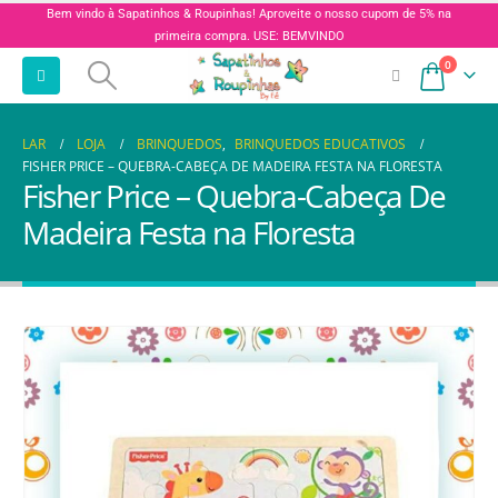
Bem vindo à Sapatinhos & Roupinhas! Aproveite o nosso cupom de 5% na
primeira compra. USE: BEMVINDO
0
LAR
LOJA
BRINQUEDOS
,
BRINQUEDOS EDUCATIVOS
FISHER PRICE – QUEBRA-CABEÇA DE MADEIRA FESTA NA FLORESTA
Fisher Price – Quebra-Cabeça De
Madeira Festa na Floresta