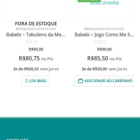
FORA DE ESTOQUE
BRINQUEDOS EDUCATIVOS
BRINQUEDOS EDUCATIVOS
Babebi – Jogo Como Me Sinto Ursinho
Babebi – Toque e Encontre – Brinquedo Pedagógico / Educativo
0
de 5
0
de 5
R$
90,00
R$
88,00
R$
85,50
R$
83,60
no Pix
no Pix
3x de
R$
30,00
sem juros
3x de
R$
29,33
sem juros
ADICIONAR AO CARRINHO
LER MAIS