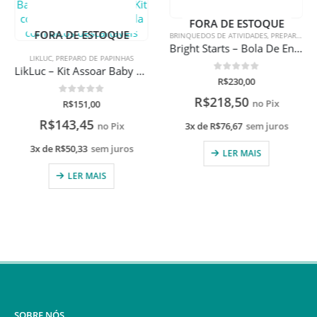
FORA DE ESTOQUE
FORA DE ESTOQUE
BRINQUEDOS DE ATIVIDADES
,
PREPARO DE PAPINHAS
Bright Starts – Bola De Engatinhar Wooble Bobble Treme Treme Colorida
LIKLUC
,
PREPARO DE PAPINHAS
LikLuc – Kit Assoar Baby Lenços Umedecidos com Solução salina + Aspirar Baby Aspirador Nasal + Kit conveniência com cartela com bicos descartáveis
0
de 5
R$
230,00
R$
218,50
0
de 5
R$
151,00
no Pix
R$
143,45
3x de
R$
76,67
sem juros
no Pix
3x de
R$
50,33
sem juros
LER MAIS
LER MAIS
SOBRE NÓS