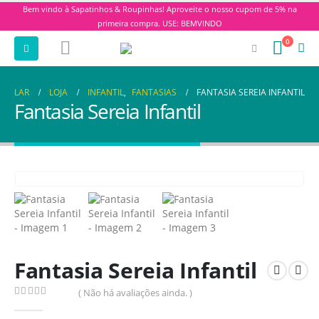
Bem vindo à Sapatinhos & Roupinhas! Aproveite o nosso cupom de 5% na
primeira compra. USE: BEMVINDO
0
LAR
LOJA
INFANTIL
,
FANTASIAS
FANTASIA SEREIA INFANTIL
Fantasia Sereia Infantil
Fantasia Sereia Infantil
( Não há avaliações ainda. )
0
de 5