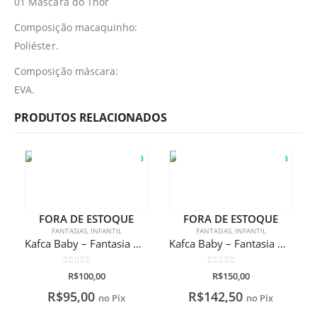
01 Máscara do Thor
Composição macaquinho:
Poliéster.
Composição máscara:
EVA.
PRODUTOS RELACIONADOS
FORA DE ESTOQUE
FORA DE ESTOQUE
FANTASIAS
,
INFANTIL
FANTASIAS
,
INFANTIL
Kafca Baby – Fantasia Mickey Tactel
Kafca Baby – Fantasia mônica com bolsinha
0
de 5
0
de 5
R$
100,00
R$
150,00
R$
95,00
R$
142,50
no Pix
no Pix