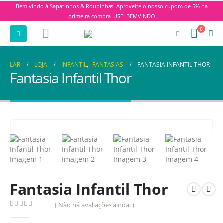
Bem vindo à Sapatinhos & Roupinhas! Aproveite o nosso cupom de 5% na
primeira compra. USE: BEMVINDO
0
LAR
LOJA
INFANTIL
,
FANTASIAS
FANTASIA INFANTIL THOR
Fantasia Infantil Thor
Fantasia Infantil Thor
( Não há avaliações ainda. )
0
de 5