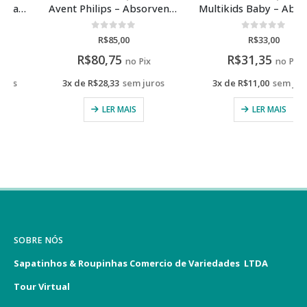
Avent Philips – Absorventes Laváveis para Seio c/ 6 UNIDADES
Multikids Baby – Absorvente lavável para seios 6 unidades
0
de 5
0
de 5
R$
85,00
R$
33,00
R$
80,75
R$
31,35
no Pix
no Pix
3x de
R$
28,33
sem juros
3x de
R$
11,00
sem juros
LER MAIS
LER MAIS
SOBRE NÓS
Sapatinhos & Roupinhas Comercio de Variedades LTDA
Tour Virtual