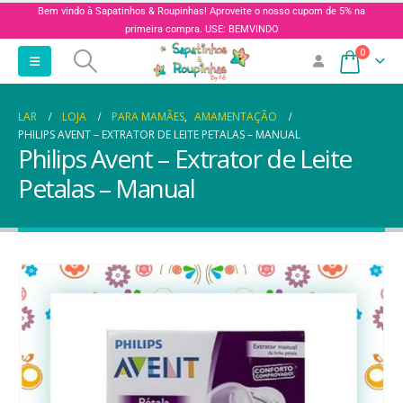
Bem vindo à Sapatinhos & Roupinhas! Aproveite o nosso cupom de 5% na
primeira compra. USE: BEMVINDO
0
LAR
LOJA
PARA MAMÃES
,
AMAMENTAÇÃO
PHILIPS AVENT – EXTRATOR DE LEITE PETALAS – MANUAL
Philips Avent – Extrator de Leite
Petalas – Manual