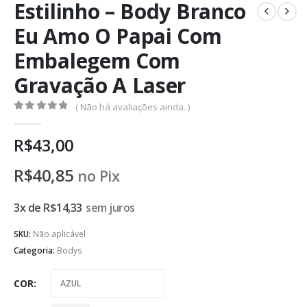
Estilinho – Body Branco
Eu Amo O Papai Com
Embalegem Com
Gravação A Laser
( Não há avaliações ainda. )
0
de 5
R$
43,00
R$
40,85
no Pix
3x de
R$
14,33
sem juros
SKU:
Não aplicável
Categoria:
Bodys
COR