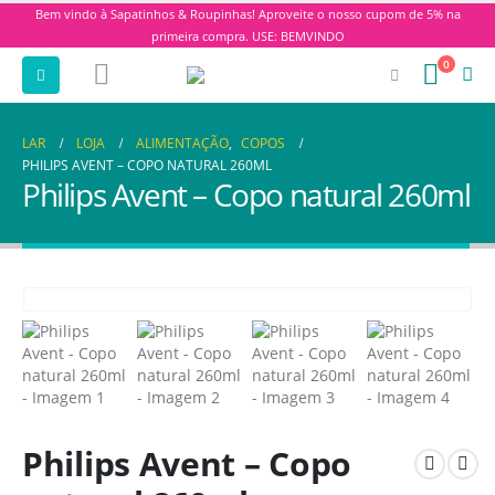
Bem vindo à Sapatinhos & Roupinhas! Aproveite o nosso cupom de 5% na
primeira compra. USE: BEMVINDO
0
LAR
LOJA
ALIMENTAÇÃO
,
COPOS
PHILIPS AVENT – COPO NATURAL 260ML
Philips Avent – Copo natural 260ml
Philips Avent – Copo