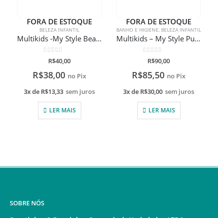
FORA DE ESTOQUE
FORA DE ESTOQUE
BELEZA INFANTIL
BANHO E HIGIENE
,
BELEZA INFANTIL
Multikids -My Style Beauty – Paleta Charmosa
Multikids – My Style Pulseiras BFF 6+
0
de 5
0
de 5
R$
40,00
R$
90,00
R$
38,00
R$
85,50
no Pix
no Pix
3x de
R$
13,33
sem juros
3x de
R$
30,00
sem juros
LER MAIS
LER MAIS
SOBRE NÓS