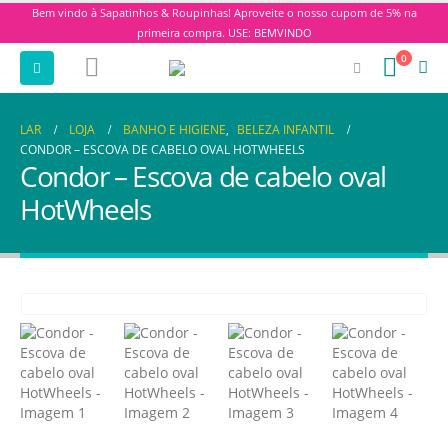
Bem vindo à Sapatinhos & Roupinhas! Aproveite o nosso cupom de 5% na
primeira compra. USE: BEMVINDO
0
LAR
LOJA
BANHO E HIGIENE
,
BELEZA INFANTIL
CONDOR – ESCOVA DE CABELO OVAL HOTWHEELS
Condor – Escova de cabelo oval
HotWheels