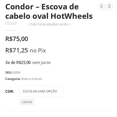
Condor – Escova de
cabelo oval HotWheels
( Não há avaliações ainda. )
0
de 5
R$
75,00
R$
71,25
no Pix
3x de
R$
25,00
sem juros
SKU:
6899
Categoria:
Beleza Infantil
COR
LIMPAR