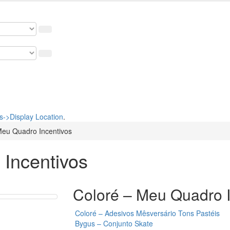
osso cupom de 5% na primeira compra. USE: BEMVINDO
->Display Location
.
Meu Quadro Incentivos
Incentivos
Coloré – Meu Quadro I
Coloré – Adesivos Mêsversário Tons Pastéis
Bygus – Conjunto Skate