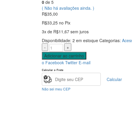
0
de 5
( Não há avaliações ainda. )
R$
35,00
R$
33,25
no Pix
3x de
R$
11,67
sem juros
Disponibilidade:
2 em estoque
Categorias:
Aces
-
+
Adicionar ao carrinho
o Facebook
Twitter
E-mail
Calcular o Frete
Calcular
Não sei meu CEP