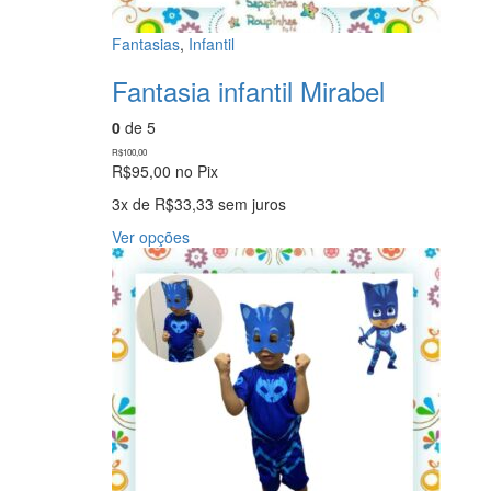
Fantasias
,
Infantil
Fantasia infantil Mirabel
0
de 5
R$
100,00
R$
95,00
no Pix
3x de
R$
33,33
sem juros
Este
Ver opções
produto
tem
várias
variantes.
As
opções
podem
ser
escolhidas
na
página