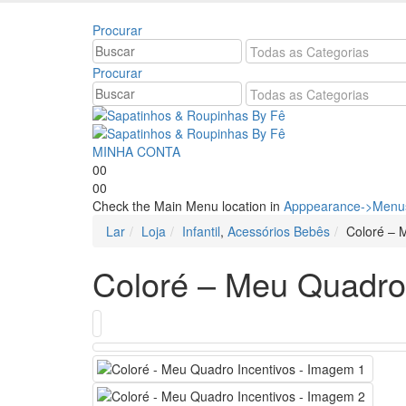
Bem vindo à Sapatinhos & Roupinhas! Aproveite o n
Procurar
Procurar
MINHA CONTA
0
0
0
0
Check the Main Menu location in
Apppearance->Menus
Lar
Loja
Infantil
,
Acessórios Bebês
Coloré – 
Coloré – Meu Quadro 