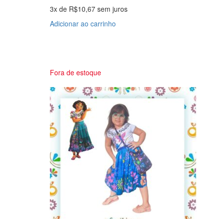
escolhidas
3x de
R$
10,67
sem juros
na
Adicionar ao carrinho
página
do
produto
Fora de estoque