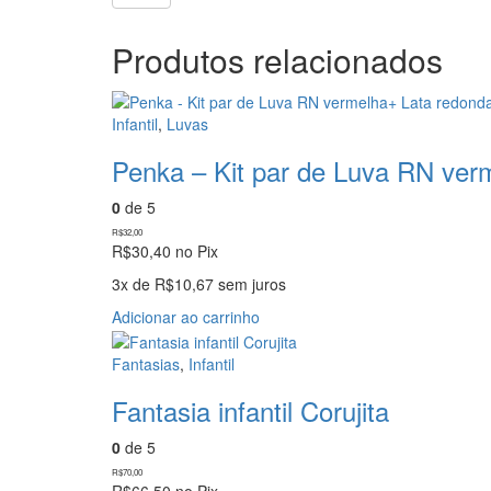
Produtos relacionados
Infantil
,
Luvas
Penka – Kit par de Luva RN ver
0
de 5
R$
32,00
R$
30,40
no Pix
3x de
R$
10,67
sem juros
Adicionar ao carrinho
Fantasias
,
Infantil
Fantasia infantil Corujita
0
de 5
R$
70,00
R$
66,50
no Pix