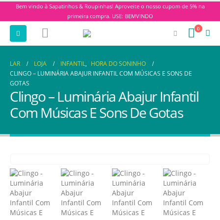
Bem vindo à Sapatinhos & Roupinhas! Aproveite o nosso cupom de 5% na
primeira compra. USE: BEMVINDO
0
LAR
LOJA
INFANTIL
,
HORA DO SONINHO
CLINGO – LUMINÁRIA ABAJUR INFANTIL COM MÚSICAS E SONS DE
GOTAS
Clingo – Luminária Abajur Infantil
Com Músicas E Sons De Gotas