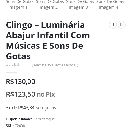
Clingo – Luminária
Abajur Infantil Com
Músicas E Sons De
Gotas
( Não há avaliações ainda. )
0
de 5
R$
130,00
R$
123,50
no Pix
3x de
R$
43,33
sem juros
Disponibilidade:
1 em estoque
SKU:
C2408