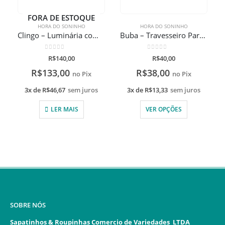
FORA DE ESTOQUE
HORA DO SONINHO
HORA DO SONINHO
Clingo – Luminária com luz e sons Elefantinho
Buba – Travesseiro Para Bebê
0
de 5
0
de 5
R$
140,00
R$
40,00
R$
133,00
R$
38,00
no Pix
no Pix
3x de
R$
46,67
sem juros
3x de
R$
13,33
sem juros
LER MAIS
VER OPÇÕES
SOBRE NÓS
Sapatinhos & Roupinhas Comercio de Variedades LTDA