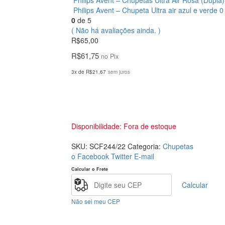
Philips Avent – Chupetas Ultra Air Rosa (Dup
Philips Avent – Chupeta Ultra air azul e verde 
0
de 5
( Não há avaliações ainda. )
R$
65,00
R$
61,75
no Pix
3x de
R$
21,67
sem juros
Disponibilidade:
Fora de estoque
SKU:
SCF244/22
Categoria:
Chupetas
o Facebook
Twitter
E-mail
Calcular o Frete
Calcular
Não sei meu CEP