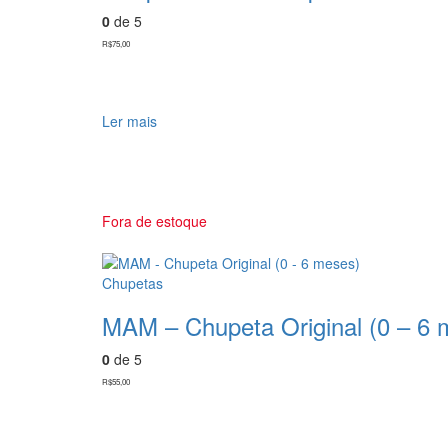
0
de 5
R$
75,00
Ler mais
Fora de estoque
Chupetas
MAM – Chupeta Original (0 – 6 
0
de 5
R$
55,00