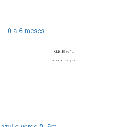
 – 0 a 6 meses
R$
26,60
no Pix
3x de
R$
9,33
sem juros
r azul e verde 0 -6m