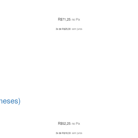
R$
71,25
no Pix
3x de
R$
25,00
sem juros
meses)
R$
52,25
no Pix
3x de
R$
18,33
sem juros