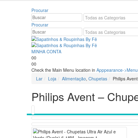
Bem vindo à Sapatinhos & Roupinhas! Aproveite o n
Procurar
Procurar
MINHA CONTA
0
0
0
0
Check the Main Menu location in
Apppearance->Menus
Lar
Loja
Alimentação
,
Chupetas
Philips Aven
Philips Avent – Chupe