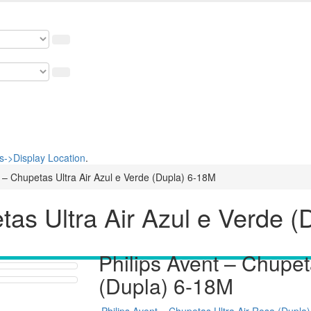
osso cupom de 5% na primeira compra. USE: BEMVINDO
->Display Location
.
t – Chupetas Ultra Air Azul e Verde (Dupla) 6-18M
tas Ultra Air Azul e Verde 
Philips Avent – Chupet
(Dupla) 6-18M