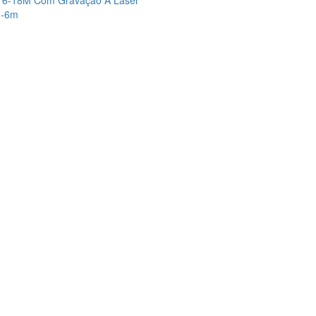
la) 6-18M Com Gravação A Laser
0 -6m