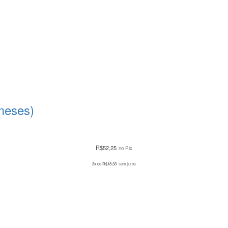
meses)
R$
52,25
no Pix
3x de
R$
18,33
sem juros