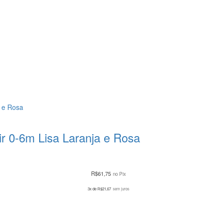
ir 0-6m Lisa Laranja e Rosa
R$
61,75
no Pix
3x de
R$
21,67
sem juros