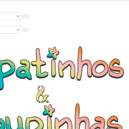
hos & Roupinhas! Aproveite o nosso cupom de 5% na primeira c