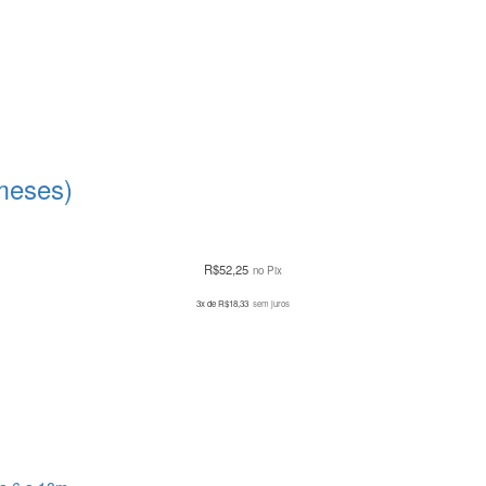
meses)
R$
52,25
no Pix
3x de
R$
18,33
sem juros