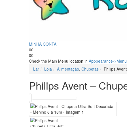
MINHA CONTA
0
0
0
0
Check the Main Menu location in
Apppearance->Menus
Lar
Loja
Alimentação
,
Chupetas
Philips Aven
Philips Avent – Chup