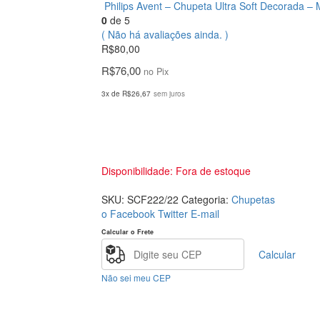
Philips Avent – Chupeta Ultra Soft Decorada –
0
de 5
( Não há avaliações ainda. )
R$
80,00
R$
76,00
no Pix
3x de
R$
26,67
sem juros
Disponibilidade:
Fora de estoque
SKU:
SCF222/22
Categoria:
Chupetas
o Facebook
Twitter
E-mail
Calcular o Frete
Calcular
Não sei meu CEP