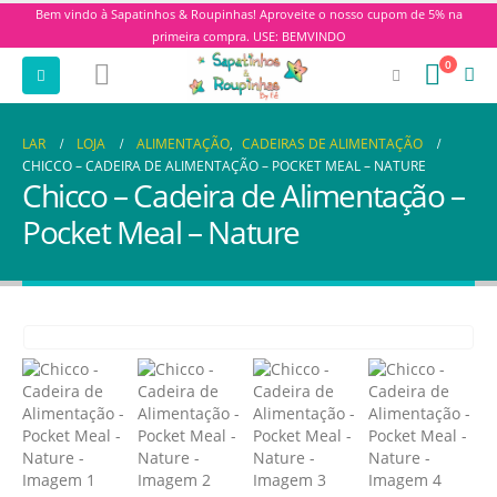
Bem vindo à Sapatinhos & Roupinhas! Aproveite o nosso cupom de 5% na
primeira compra. USE: BEMVINDO
0
LAR
LOJA
ALIMENTAÇÃO
,
CADEIRAS DE ALIMENTAÇÃO
CHICCO – CADEIRA DE ALIMENTAÇÃO – POCKET MEAL – NATURE
Chicco – Cadeira de Alimentação –
Pocket Meal – Nature