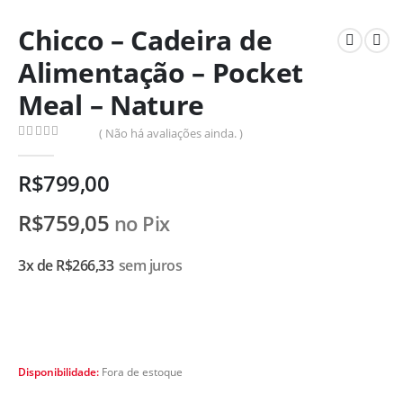
Chicco – Cadeira de
Alimentação – Pocket
Meal – Nature
( Não há avaliações ainda. )
0
de 5
R$
799,00
R$
759,05
no Pix
3x de
R$
266,33
sem juros
Disponibilidade:
Fora de estoque