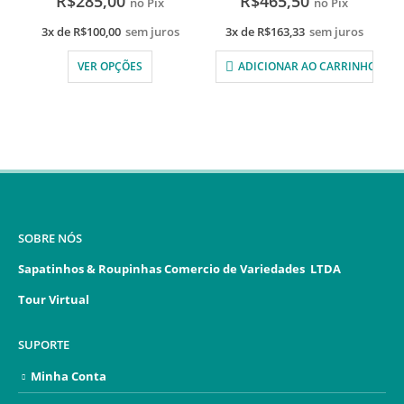
R$
285,00
R$
465,50
no Pix
no Pix
3x de
R$
100,00
sem juros
3x de
R$
163,33
sem juros
VER OPÇÕES
ADICIONAR AO CARRINHO
SOBRE NÓS
Sapatinhos & Roupinhas Comercio de Variedades LTDA
Tour Virtual
SUPORTE
Minha Conta