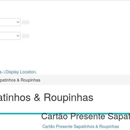
 nosso cupom de 5% na primeira compra. USE: BEMVINDO
->Display Location
.
apatinhos & Roupinhas
atinhos & Roupinhas
Cartão Presente Sapa
Cartão Presente Sapatinhos & Roupinhas