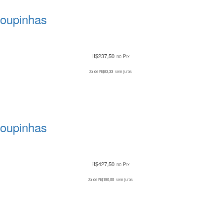
Roupinhas
R$
237,50
no Pix
3x de
R$
83,33
sem juros
Roupinhas
R$
427,50
no Pix
3x de
R$
150,00
sem juros