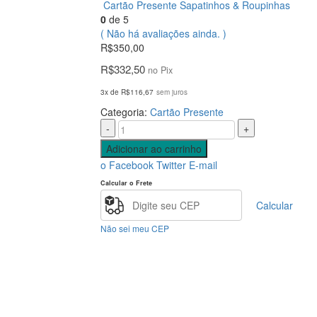
Cartão Presente Sapatinhos & Roupinhas
0
de 5
( Não há avaliações ainda. )
R$
350,00
R$
332,50
no Pix
3x de
R$
116,67
sem juros
Categoria:
Cartão Presente
-
+
Adicionar ao carrinho
o Facebook
Twitter
E-mail
Calcular o Frete
Calcular
Não sei meu CEP