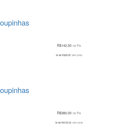
Roupinhas
R$
142,50
no Pix
3x de
R$
50,00
sem juros
Roupinhas
R$
380,00
no Pix
3x de
R$
133,33
sem juros