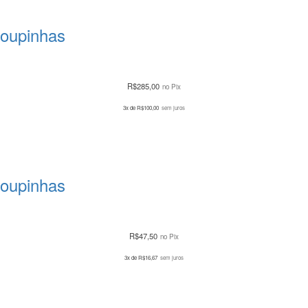
Roupinhas
R$
285,00
no Pix
3x de
R$
100,00
sem juros
Roupinhas
R$
47,50
no Pix
3x de
R$
16,67
sem juros