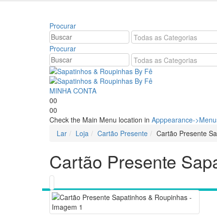
Bem vindo à Sapatinhos & Roupinhas! Aproveite o
Procurar
Procurar
MINHA CONTA
0
0
0
0
Check the Main Menu location in
Apppearance->Menus
Lar
Loja
Cartão Presente
Cartão Presente S
Cartão Presente Sap