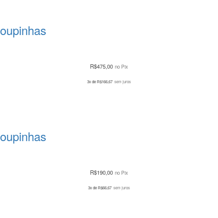
Roupinhas
R$
475,00
no Pix
3x de
R$
166,67
sem juros
Roupinhas
R$
190,00
no Pix
3x de
R$
66,67
sem juros