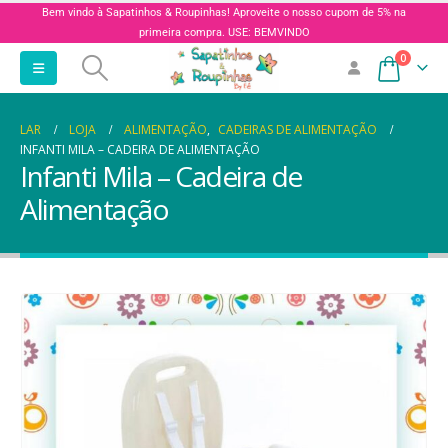
Bem vindo à Sapatinhos & Roupinhas! Aproveite o nosso cupom de 5% na
primeira compra. USE: BEMVINDO
0
LAR
LOJA
ALIMENTAÇÃO
,
CADEIRAS DE ALIMENTAÇÃO
INFANTI MILA – CADEIRA DE ALIMENTAÇÃO
Infanti Mila – Cadeira de
Alimentação