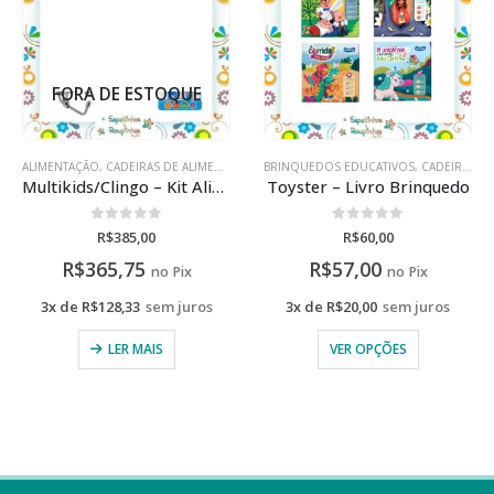
,
BRINQUEDOS EDUCATIVOS
KIT ALIMENTAÇÃO
,
CADEIRAS DE ALIMENTAÇÃO
ALIMENTAÇÃO
,
CADEIRAS DE ALIMENTAÇÃO
Toyster – Livro Brinquedo
Buba/Kiddo – Kit Alimentação com gravação a laser
0
de 5
0
de 5
R$
60,00
R$
490,00
R$
521,00
R$
57,00
R$
465,50
no Pix
no Pix
3x de
R$
20,00
sem juros
3x de
R$
163,33
sem juros
VER OPÇÕES
ADICIONAR AO CARRINHO