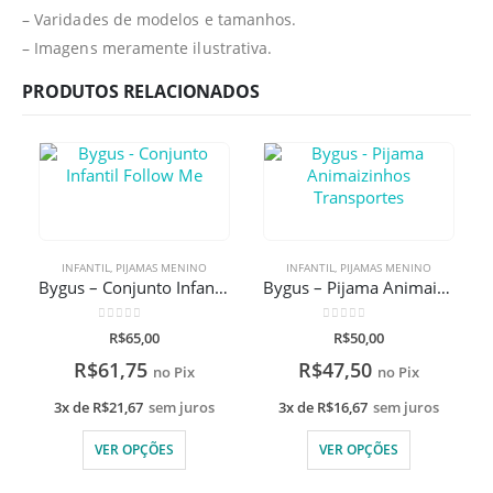
– Varidades de modelos e tamanhos.
– Imagens meramente ilustrativa.
PRODUTOS RELACIONADOS
INFANTIL
,
PIJAMAS MENINO
INFANTIL
,
PIJAMAS MENINO
Bygus – Conjunto Infantil Follow Me
Bygus – Pijama Animaizinhos Transportes
0
de 5
0
de 5
R$
65,00
R$
50,00
R$
61,75
R$
47,50
no Pix
no Pix
3x de
R$
21,67
sem juros
3x de
R$
16,67
sem juros
VER OPÇÕES
VER OPÇÕES