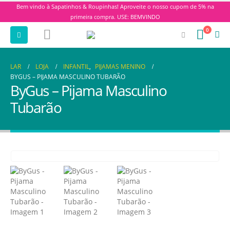
Bem vindo à Sapatinhos & Roupinhas! Aproveite o nosso cupom de 5% na
primeira compra. USE: BEMVINDO
0
LAR
LOJA
INFANTIL
,
PIJAMAS MENINO
BYGUS – PIJAMA MASCULINO TUBARÃO
ByGus – Pijama Masculino
Tubarão