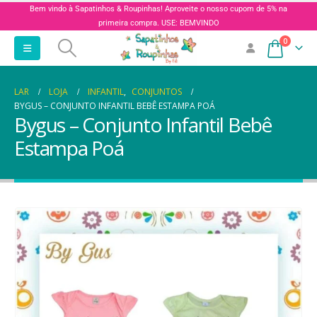
Bem vindo à Sapatinhos & Roupinhas! Aproveite o nosso cupom de 5% na
primeira compra. USE: BEMVINDO
0
LAR
LOJA
INFANTIL
,
CONJUNTOS
BYGUS – CONJUNTO INFANTIL BEBÊ ESTAMPA POÁ
Bygus – Conjunto Infantil Bebê
Estampa Poá