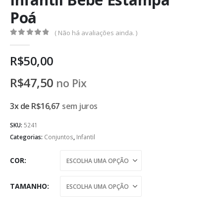
Poá
( Não há avaliações ainda. )
0
de 5
R$
50,00
R$
47,50
no Pix
3x de
R$
16,67
sem juros
SKU:
5241
Categorias:
Conjuntos
,
Infantil
COR
TAMANHO