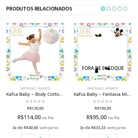
PRODUTOS RELACIONADOS
FORA DE ESTOQUE
FANTASIAS
,
INFANTIL
FANTASIAS
,
INFANTIL
Kafca Baby – Body Cotton Ballet
Kafca Baby – Fantasia Mickey Tactel
0
de 5
0
de 5
R$
120,00
R$
100,00
R$
114,00
R$
95,00
no Pix
no Pix
3x de
R$
40,00
sem juros
3x de
R$
33,33
sem juros