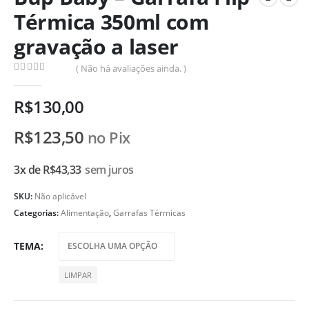
Térmica 350ml com
gravação a laser
( Não há avaliações ainda. )
0
de 5
R$
130,00
R$
123,50
no Pix
3x de
R$
43,33
sem juros
SKU:
Não aplicável
Categorias:
Alimentação
,
Garrafas Térmicas
TEMA
LIMPAR