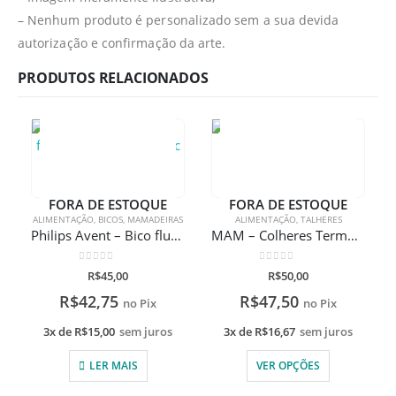
– Nenhum produto é personalizado sem a sua devida
autorização e confirmação da arte.
PRODUTOS RELACIONADOS
FORA DE ESTOQUE
FORA DE ESTOQUE
ALIMENTAÇÃO
,
BICOS
,
MAMADEIRAS
ALIMENTAÇÃO
,
TALHERES
Philips Avent – Bico fluxo variável anti- colic Classic
MAM – Colheres Termossensíveis
0
de 5
0
de 5
R$
45,00
R$
50,00
R$
42,75
R$
47,50
no Pix
no Pix
3x de
R$
15,00
sem juros
3x de
R$
16,67
sem juros
LER MAIS
VER OPÇÕES