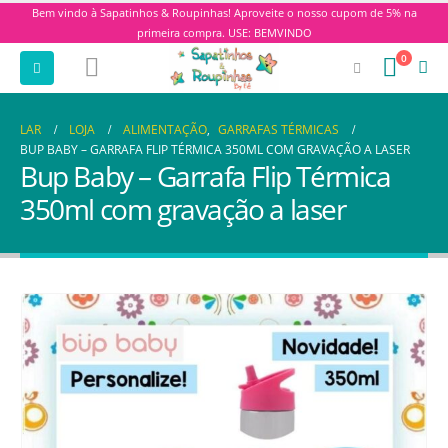
Bem vindo à Sapatinhos & Roupinhas! Aproveite o nosso cupom de 5% na
primeira compra. USE: BEMVINDO
0
LAR
LOJA
ALIMENTAÇÃO
,
GARRAFAS TÉRMICAS
BUP BABY – GARRAFA FLIP TÉRMICA 350ML COM GRAVAÇÃO A LASER
Bup Baby – Garrafa Flip Térmica
350ml com gravação a laser