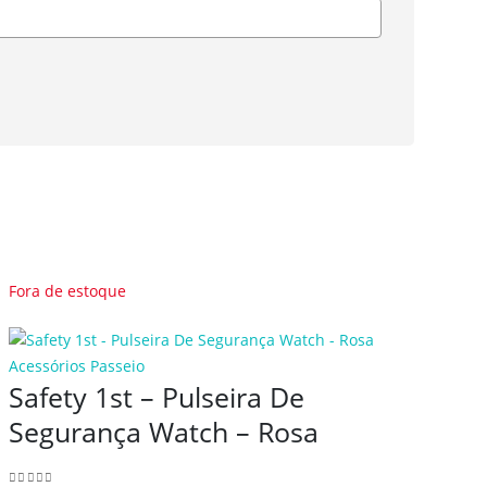
Fora de estoque
Fora 
Acessórios Passeio
Safety 1st – Pulseira De
Acess
Mul
Segurança Watch – Rosa
omb