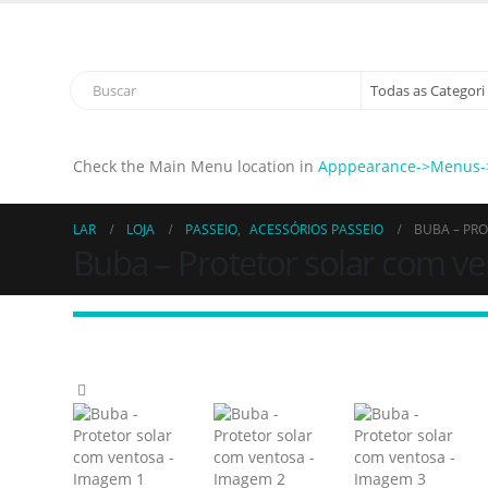
Bem vindo à Sapatinhos & Roupinhas! Aproveite o no
Check the Main Menu location in
Apppearance->Menus->
LAR
LOJA
PASSEIO
,
ACESSÓRIOS PASSEIO
BUBA – PR
Buba – Protetor solar com v