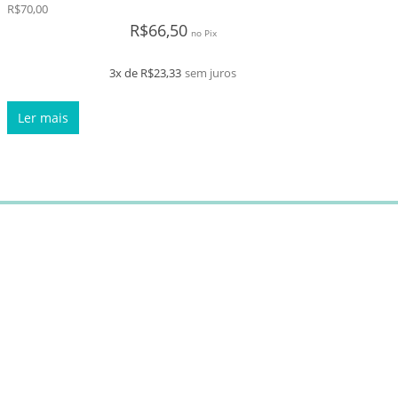
ca
R$
70,00
0
de 5
R$
66,50
no Pix
R$
40,
0
de 5
3x de
R$
23,33
sem juros
Ler mais
Ler