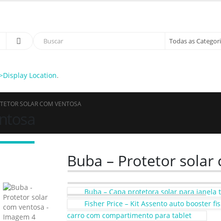
sso cupom de 5% na primeira compra. USE: BEMVINDO
Display Location
.
OTETOR SOLAR COM VENTOSA
entosa
Buba – Protetor solar
Buba – Capa protetora solar para janela t
Fisher Price – Kit Assento auto booster f
carro com compartimento para tablet