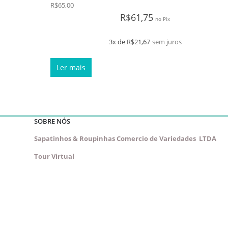
R$
65,00
0
de 5
R$
61,75
no Pix
3x de
R$
21,67
sem juros
Ler mais
SOBRE NÓS
Sapatinhos & Roupinhas Comercio de Variedades LTDA
Tour Virtual