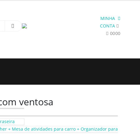
MINHA
CONTA
0
0
0
0
 com ventosa
raseira
isher + Mesa de atividades para carro + Organizador para