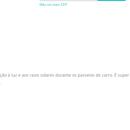
Não sei meu CEP
o à luz e aos raios solares durante os passeios de carro. É super p
.