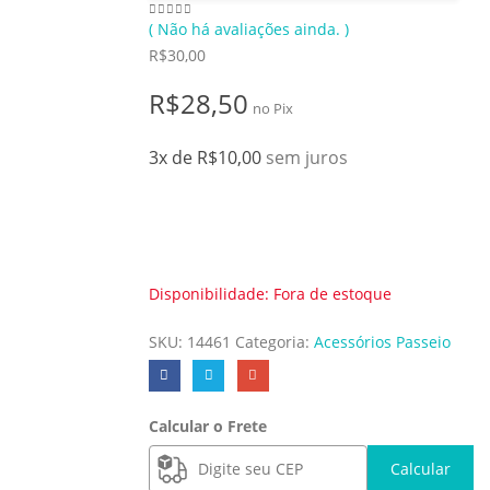
( Não há avaliações ainda. )
0
de 5
R$
30,00
R$
28,50
no Pix
3x de
R$
10,00
sem juros
Disponibilidade:
Fora de estoque
SKU:
14461
Categoria:
Acessórios Passeio
Calcular o Frete
Calcular