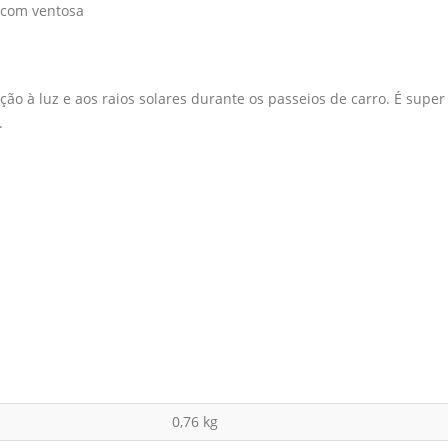
r com ventosa
o à luz e aos raios solares durante os passeios de carro. É super p
.
0,76 kg