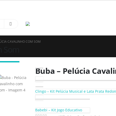
à Sapatinhos & Roupinhas! Aproveite o nosso cupom de 5% na primeira compra. US
LÚCIA CAVALINHO COM SOM
om Som
Buba – Pelúcia Cava
Clingo – Kit Pelúcia Musical e Lata Prata Red
Babebi – Kit Jogo Educativo