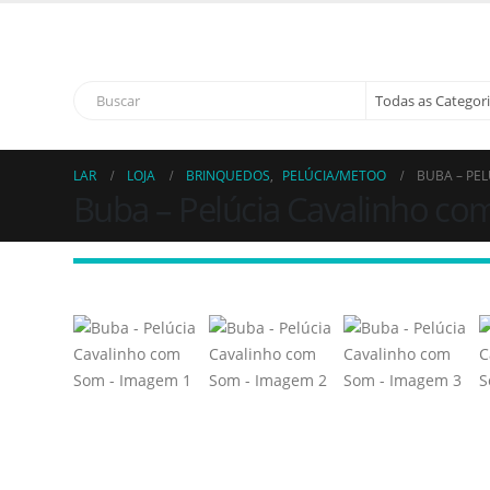
Bem vindo 
LAR
LOJA
BRINQUEDOS
,
PELÚCIA/METOO
BUBA – PE
Buba – Pelúcia Cavalinho c