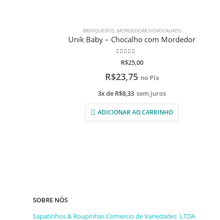
BRINQUEDOS
,
MORDEDORES/CHOCALHOS
Unik Baby – Chocalho com Mordedor
0
de 5
R$
25,00
R$
23,75
no Pix
3x de
R$
8,33
sem juros
ADICIONAR AO CARRINHO
SOBRE NÓS
Sapatinhos & Roupinhas Comercio de Variedades LTDA