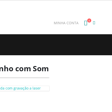
E: BEMVINDO
0
MINHA CONTA
linho com Som
onda com gravação a laser