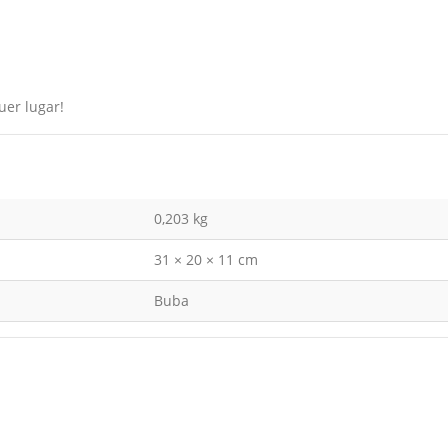
uer lugar!
0,203 kg
31 × 20 × 11 cm
Buba