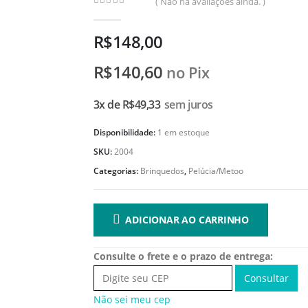
( Não há avaliações ainda. )
0
de 5
R$
148,00
R$
140,60
no Pix
3x de
R$
49,33
sem juros
Disponibilidade:
1 em estoque
SKU:
2004
Categorias:
Brinquedos
,
Pelúcia/Metoo
ADICIONAR AO CARRINHO
Consulte o frete e o prazo de entrega:
Consultar
Não sei meu cep