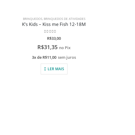
BRINQUEDOS
,
BRINQUEDOS DE ATIVIDADES
K’s Kids – Kiss me Fish 12-18M
0
de 5
R$
33,00
R$
31,35
no Pix
3x de
R$
11,00
sem juros
LER MAIS