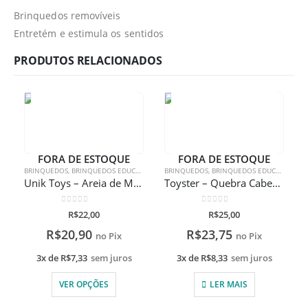
Brinquedos removíveis
Entretém e estimula os sentidos
PRODUTOS RELACIONADOS
FORA DE ESTOQUE
FORA DE ESTOQUE
BRINQUEDOS
,
BRINQUEDOS EDUCATIVOS
BRINQUEDOS
,
BRINQUEDOS EDUCATIVOS
Unik Toys – Areia de Modelar Pequenos Artistas
Toyster – Quebra Cabeça Avengers 100 Peças 6+ anos
0
de 5
0
de 5
R$
22,00
R$
25,00
R$
20,90
R$
23,75
no Pix
no Pix
3x de
R$
7,33
sem juros
3x de
R$
8,33
sem juros
VER OPÇÕES
LER MAIS