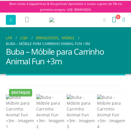
Bem vindo à Sapatinhos & Roupinhas! Aproveite o nosso cupom de 5% na
primeira compra. USE: BEMVINDO
0
LAR
LOJA
BRINQUEDOS
,
MÓBILE
BUBA – MÓBILE PARA CARRINHO ANIMAL FUN +3M
Buba – Móbile para Carrinho
Animal Fun +3m
DESTAQUE