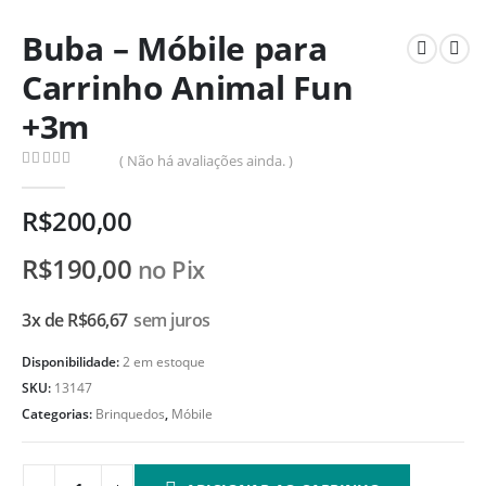
Buba – Móbile para
Carrinho Animal Fun
+3m
( Não há avaliações ainda. )
0
de 5
R$
200,00
R$
190,00
no Pix
3x de
R$
66,67
sem juros
Disponibilidade:
2 em estoque
SKU:
13147
Categorias:
Brinquedos
,
Móbile