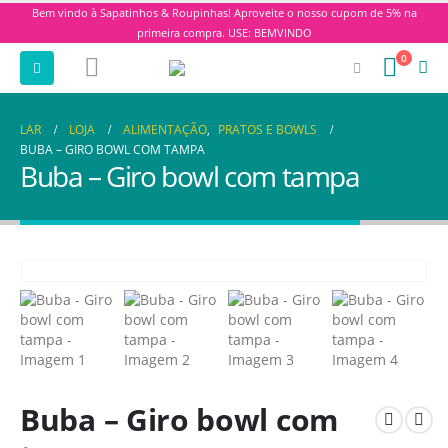
Bem vindo à Sapatinhos & Roupinhas! Aproveite o nosso cupom de 5% na
primeira compra. USE: BEMVINDO
0
LAR
LOJA
ALIMENTAÇÃO
,
PRATOS E BOWLS
BUBA – GIRO BOWL COM TAMPA
Buba – Giro bowl com tampa
Buba – Giro bowl com