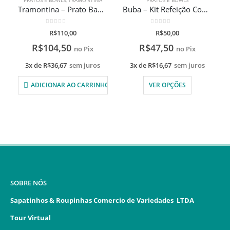
Tramontina – Prato Baby Friends em Aço Inox Com Gravação A Laser
Buba – Kit Refeição Com Divisória
0
de 5
0
de 5
R$
110,00
R$
50,00
R$
104,50
R$
47,50
no Pix
no Pix
3x de
R$
36,67
sem juros
3x de
R$
16,67
sem juros
ADICIONAR AO CARRINHO
VER OPÇÕES
SOBRE NÓS
Sapatinhos & Roupinhas Comercio de Variedades LTDA
Tour Virtual