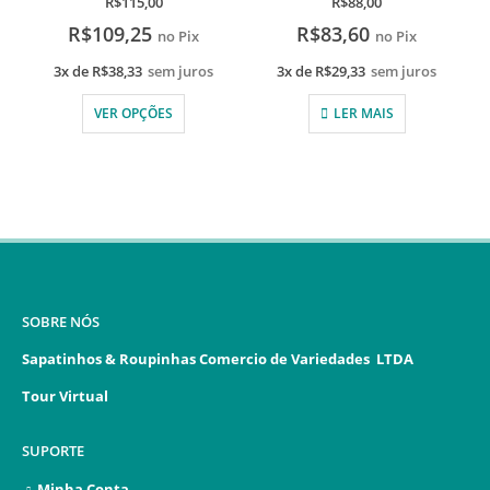
R$
115,00
R$
88,00
R$
109,25
R$
83,60
no Pix
no Pix
3x de
R$
38,33
sem juros
3x de
R$
29,33
sem juros
VER OPÇÕES
LER MAIS
SOBRE NÓS
Sapatinhos & Roupinhas Comercio de Variedades LTDA
Tour Virtual
SUPORTE
Minha Conta