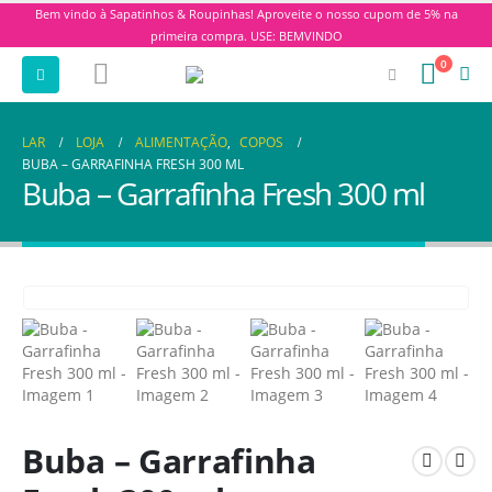
Bem vindo à Sapatinhos & Roupinhas! Aproveite o nosso cupom de 5% na
primeira compra. USE: BEMVINDO
0
LAR
LOJA
ALIMENTAÇÃO
,
COPOS
BUBA – GARRAFINHA FRESH 300 ML
Buba – Garrafinha Fresh 300 ml
Buba – Garrafinha