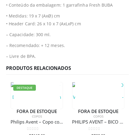
• Conteúdo da embalagem: 1 garrafinha Fresh BUBA
• Medidas: 19 x 7 (AxØ) cm
• Header Card: 26 x 10 x 7 (AxLxP) cm
– Capacidade: 300 ml.
– Recomendado: + 12 meses.
– Livre de BPA.
PRODUTOS RELACIONADOS
DESTAQUE
FORA DE ESTOQUE
FORA DE ESTOQUE
COPOS
COPOS
Philips Avent – Copo com Canudo – Dinossauro 200Ml com Gravação a laser
PHILIPS AVENT – BICO RÍGIDO ANTI-VAZAMENTO PINGUIM – 340ML
0
de 5
0
de 5