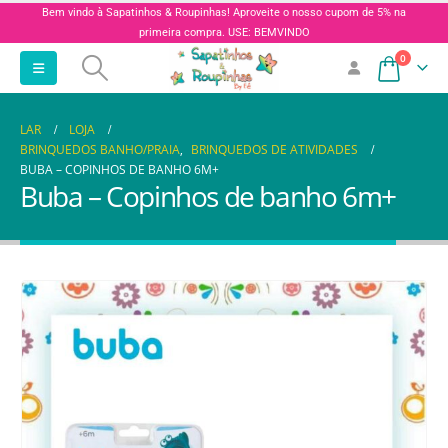
Bem vindo à Sapatinhos & Roupinhas! Aproveite o nosso cupom de 5% na
primeira compra. USE: BEMVINDO
0
LAR
LOJA
BRINQUEDOS BANHO/PRAIA
,
BRINQUEDOS DE ATIVIDADES
BUBA – COPINHOS DE BANHO 6M+
Buba – Copinhos de banho 6m+