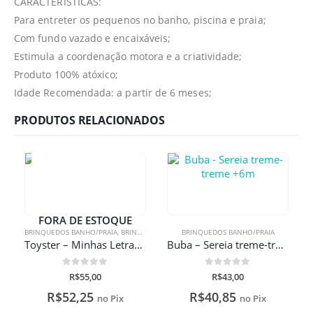
CARACTERÍSTICAS:
Para entreter os pequenos no banho, piscina e praia;
Com fundo vazado e encaixáveis;
Estimula a coordenação motora e a criatividade;
Produto 100% atóxico;
Idade Recomendada: a partir de 6 meses;
PRODUTOS RELACIONADOS
FORA DE ESTOQUE
BRINQUEDOS BANHO/PRAIA
,
BRINQUEDOS EDUCATIVOS
BRINQUEDOS BANHO/PRAIA
Toyster – Minhas Letras E Números
Buba – Sereia treme-treme +6m
0
de 5
0
de 5
R$
55,00
R$
43,00
R$
52,25
R$
40,85
no Pix
no Pix