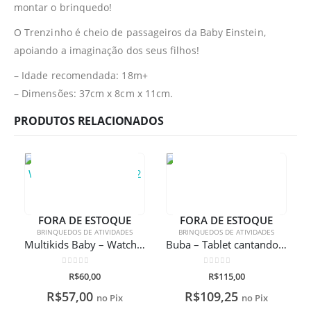
montar o brinquedo!
O Trenzinho é cheio de passageiros da Baby Einstein,
apoiando a imaginação dos seus filhos!
– Idade recomendada: 18m+
– Dimensões: 37cm x 8cm x 11cm.
PRODUTOS RELACIONADOS
FORA DE ESTOQUE
FORA DE ESTOQUE
BRINQUEDOS DE ATIVIDADES
BRINQUEDOS DE ATIVIDADES
Multikids Baby – Watch Relógio e Robô 2 em 1
Buba – Tablet cantando com os animais
0
de 5
0
de 5
R$
60,00
R$
115,00
R$
57,00
R$
109,25
no Pix
no Pix