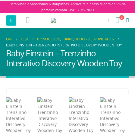
Bem vindo à Sapatinhos & Roupinhas! Aproveite o nosso cupom de 5% na
primeira compra. USE: BEMVINDO
0
LAR
LOJA
BRINQUEDOS
,
BRINQUEDOS DE ATIVIDADES
BABY EINSTEIN – TRENZINHO INTERATIVO DISCOVERY WOODEN TOY
Baby Einstein – Trenzinho
Interativo Discovery Wooden Toy