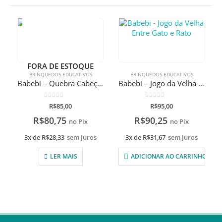
FORA DE ESTOQUE
BRINQUEDOS EDUCATIVOS
BRINQUEDOS EDUCATIVOS
Babebi – Quebra Cabeça De Encaixe Transportes Cores E Formas
Babebi – Jogo da Velha Entre Gato e Rato
0
de 5
0
de 5
R$
85,00
R$
95,00
R$
80,75
R$
90,25
no Pix
no Pix
3x de
R$
28,33
sem juros
3x de
R$
31,67
sem juros
LER MAIS
ADICIONAR AO CARRINHO