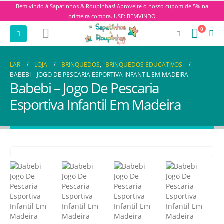
Bem vindo à Sapatinhos & Roupinhas! Aproveite o nosso cupom de 5% na
primeira compra. USE: BEMVINDO
0
LAR
LOJA
BRINQUEDOS
,
BRINQUEDOS EDUCATIVOS
BABEBI – JOGO DE PESCARIA ESPORTIVA INFANTIL EM MADEIRA
Babebi – Jogo De Pescaria
Esportiva Infantil Em Madeira