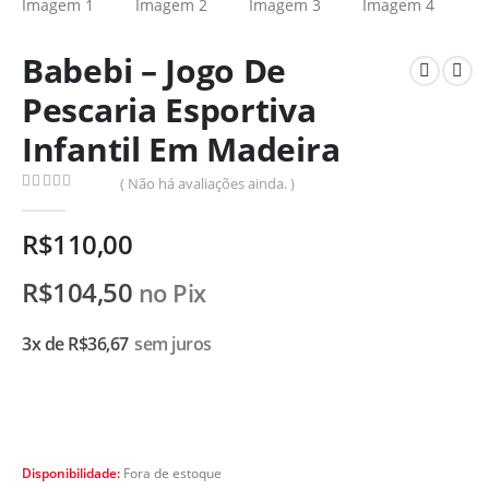
Babebi – Jogo De
Pescaria Esportiva
Infantil Em Madeira
( Não há avaliações ainda. )
0
de 5
R$
110,00
R$
104,50
no Pix
3x de
R$
36,67
sem juros
Disponibilidade:
Fora de estoque