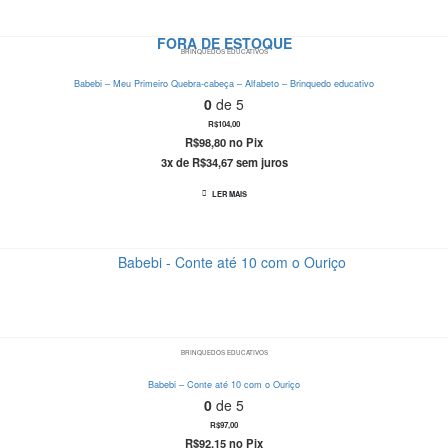
FORA DE ESTOQUE
BRINQUEDOS EDUCATIVOS
Babebi – Meu Primeiro Quebra-cabeça – Alfabeto – Brinquedo educativo
0
de 5
R$
104,00
R$
98,80
no Pix
3x de
R$
34,67
sem juros
LER MAIS
BRINQUEDOS EDUCATIVOS
Babebi – Conte até 10 com o Ouriço
0
de 5
R$
97,00
R$
92,15
no Pix