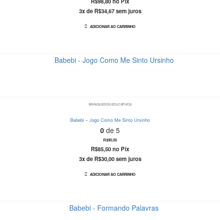
R$
98,80
no Pix
3x de
R$
34,67
sem juros
ADICIONAR AO CARRINHO
BRINQUEDOS EDUCATIVOS
Babebi – Jogo Como Me Sinto Ursinho
0
de 5
R$
90,00
R$
85,50
no Pix
3x de
R$
30,00
sem juros
ADICIONAR AO CARRINHO