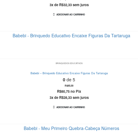
3x de
R$
32,33
sem juros
ADICIONAR AO CARRINHO
BRINQUEDOS EDUCATIVOS
Babebi – Brinquedo Educativo Encaixe Figuras Da Tartaruga
0
de 5
R$
85,00
R$
80,75
no Pix
3x de
R$
28,33
sem juros
ADICIONAR AO CARRINHO