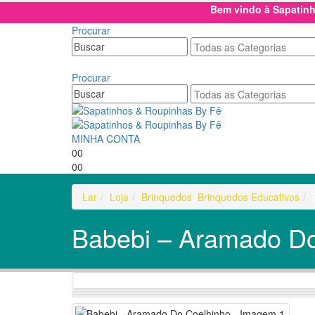
Bem vindo à Sapatin
Procurar
Procurar
MINHA CONTA
0
0
0
0
Lar
Loja
Brinquedos
,
Brinquedos Educativos
Babebi – Aramado Do