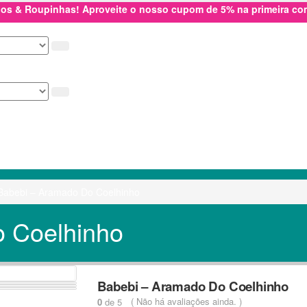
hos & Roupinhas! Aproveite o nosso cupom de 5% na primeira c
Babebi – Aramado Do Coelhinho
 Coelhinho
Babebi – Aramado Do Coelhinho
( Não há avaliações ainda. )
0
de 5