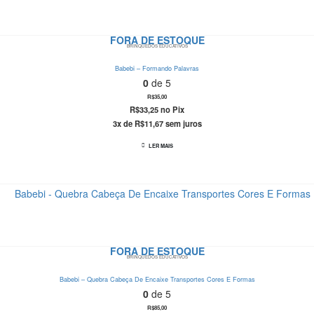
FORA DE ESTOQUE
BRINQUEDOS EDUCATIVOS
Babebi – Formando Palavras
0
de 5
R$
35,00
R$
33,25
no Pix
3x de
R$
11,67
sem juros
LER MAIS
FORA DE ESTOQUE
BRINQUEDOS EDUCATIVOS
Babebi – Quebra Cabeça De Encaixe Transportes Cores E Formas
0
de 5
R$
85,00