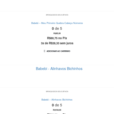
BRINQUEDOS EDUCATIVOS
Babebi – Meu Primeiro Quebra-Cabeça Números
0
de 5
R$
85,00
R$
80,75
no Pix
3x de
R$
28,33
sem juros
ADICIONAR AO CARRINHO
BRINQUEDOS EDUCATIVOS
Babebi – Alinhavos Bichinhos
0
de 5
R$
104,00