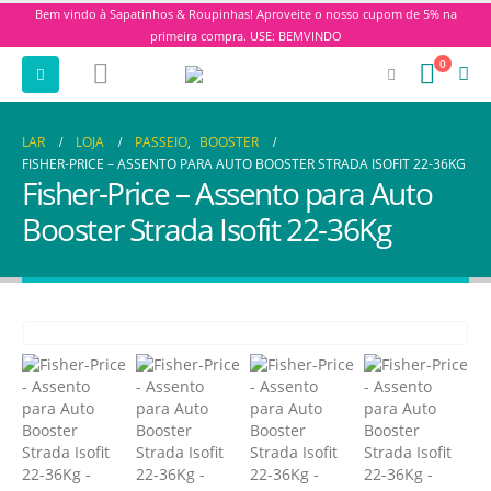
Bem vindo à Sapatinhos & Roupinhas! Aproveite o nosso cupom de 5% na
primeira compra. USE: BEMVINDO
0
LAR
LOJA
PASSEIO
,
BOOSTER
FISHER-PRICE – ASSENTO PARA AUTO BOOSTER STRADA ISOFIT 22-36KG
Fisher-Price – Assento para Auto
Booster Strada Isofit 22-36Kg