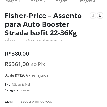
Fisher-Price – Assento
para Auto Booster
Strada Isofit 22-36Kg
( Não há avaliações ainda. )
0
de 5
R$
380,00
R$
361,00
no Pix
3x de
R$
126,67
sem juros
SKU:
Não aplicável
Categoria:
Booster
COR