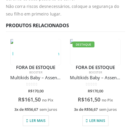
Não corra riscos desnecessários, coloque a segurança do
seu filho em primeiro lugar.
PRODUTOS RELACIONADOS
DESTAQUE
FORA DE ESTOQUE
FORA DE ESTOQUE
BOOSTER
BOOSTER
Multikids Baby – Assento Para Auto Booster Barbie Fashion
Multikids Baby – Assento Para Auto Booster Hot Wheels
0
de 5
0
de 5
R$
170,00
R$
170,00
R$
161,50
R$
161,50
no Pix
no Pix
3x de
R$
56,67
sem juros
3x de
R$
56,67
sem juros
LER MAIS
LER MAIS