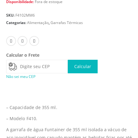
Disponibilidade:
Fora de estoque
SKU:
F4102MM6
Categorias:
Alimentação
,
Garrafas Térmicas
Calcular o Frete
Calcular
Não sei meu CEP
– Capacidade de 355 ml.
– Modelo F410.
A garrafa de água Funtainer de 355 ml isolada a vácuo de
aço inoxidável com canudo mantém as bebidas frias por até