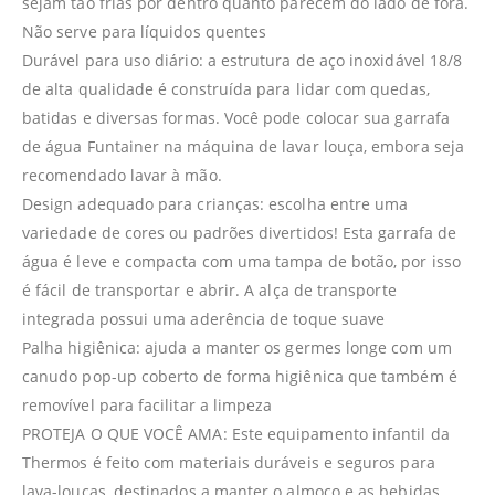
sejam tão frias por dentro quanto parecem do lado de fora.
Não serve para líquidos quentes
Durável para uso diário: a estrutura de aço inoxidável 18/8
de alta qualidade é construída para lidar com quedas,
batidas e diversas formas. Você pode colocar sua garrafa
de água Funtainer na máquina de lavar louça, embora seja
recomendado lavar à mão.
Design adequado para crianças: escolha entre uma
variedade de cores ou padrões divertidos! Esta garrafa de
água é leve e compacta com uma tampa de botão, por isso
é fácil de transportar e abrir. A alça de transporte
integrada possui uma aderência de toque suave
Palha higiênica: ajuda a manter os germes longe com um
canudo pop-up coberto de forma higiênica que também é
removível para facilitar a limpeza
PROTEJA O QUE VOCÊ AMA: Este equipamento infantil da
Thermos é feito com materiais duráveis e seguros para
lava-louças, destinados a manter o almoço e as bebidas