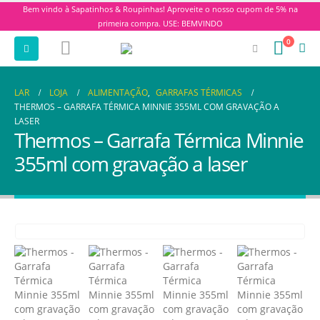
Bem vindo à Sapatinhos & Roupinhas! Aproveite o nosso cupom de 5% na
primeira compra. USE: BEMVINDO
0
LAR
LOJA
ALIMENTAÇÃO
,
GARRAFAS TÉRMICAS
THERMOS – GARRAFA TÉRMICA MINNIE 355ML COM GRAVAÇÃO A
LASER
Thermos – Garrafa Térmica Minnie
355ml com gravação a laser