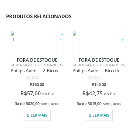
PRODUTOS RELACIONADOS
FORA DE ESTOQUE
FORA DE ESTOQUE
ALIMENTAÇÃO
,
BICOS
,
MAMADEIRAS
ALIMENTAÇÃO
,
BICOS
,
MAMADEIRAS
Philips Avent – 2 Bicos Mamadeira Pétala 6m+
Philips Avent – Bico fluxo variável anti- colic Classic
0
de 5
0
de 5
R$
60,00
R$
45,00
R$
57,00
R$
42,75
no Pix
no Pix
3x de
R$
20,00
sem juros
3x de
R$
15,00
sem juros
LER MAIS
LER MAIS