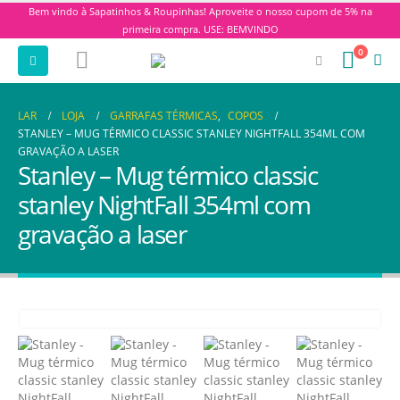
Bem vindo à Sapatinhos & Roupinhas! Aproveite o nosso cupom de 5% na
primeira compra. USE: BEMVINDO
0
LAR
LOJA
GARRAFAS TÉRMICAS
,
COPOS
STANLEY – MUG TÉRMICO CLASSIC STANLEY NIGHTFALL 354ML COM
GRAVAÇÃO A LASER
Stanley – Mug térmico classic
stanley NightFall 354ml com
gravação a laser