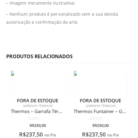
– Imagem meramente ilustrativa;
– Nenhum produto é personalizado sem a sua devida
autorização e confirmação da arte.
PRODUTOS RELACIONADOS
FORA DE ESTOQUE
FORA DE ESTOQUE
GARRAFAS TÉRMICAS
GARRAFAS TÉRMICAS
Thermos – Garrafa Térmica Funtainer de Personagens. Com Gravação A Laser
Thermos Funtainer – Garrafa com corações
0
de 5
0
de 5
R$
250,00
R$
250,00
R$
237,50
R$
237,50
no Pix
no Pix