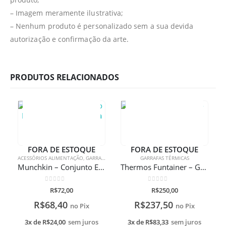
– Imagem meramente ilustrativa;
– Nenhum produto é personalizado sem a sua devida
autorização e confirmação da arte.
PRODUTOS RELACIONADOS
FORA DE ESTOQUE
FORA DE ESTOQUE
ACESSÓRIOS ALIMENTAÇÃO
,
GARRAFAS TÉRMICAS
GARRAFAS TÉRMICAS
Munchkin – Conjunto Escovinhas de Limpeza
Thermos Funtainer – Garrafa Batman
0
de 5
0
de 5
R$
72,00
R$
250,00
R$
68,40
R$
237,50
no Pix
no Pix
3x de
R$
24,00
sem juros
3x de
R$
83,33
sem juros