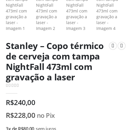
Stanley – Copo térmico
de cerveja com tampa
NightFall 473ml com
gravação a laser
0
de 5
R$
240,00
R$
228,00
no Pix
3x de
R$
80,00
sem juros