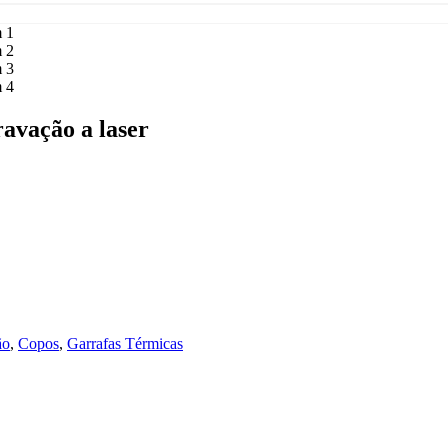
avação a laser
ão
,
Copos
,
Garrafas Térmicas