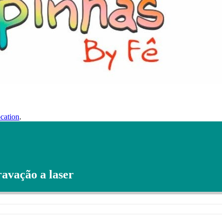
cation
.
avação a laser