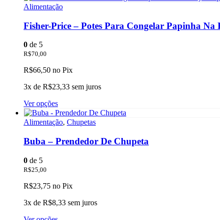
Alimentação
Fisher-Price – Potes Para Congelar Papinha Na
0
de 5
R$
70,00
R$
66,50
no Pix
3x de
R$
23,33
sem juros
Este
Ver opções
produto
tem
Alimentação
,
Chupetas
várias
variantes.
Buba – Prendedor De Chupeta
As
opções
0
de 5
podem
R$
25,00
ser
escolhidas
R$
23,75
no Pix
na
página
3x de
R$
8,33
sem juros
do
produto
Este
Ver opções