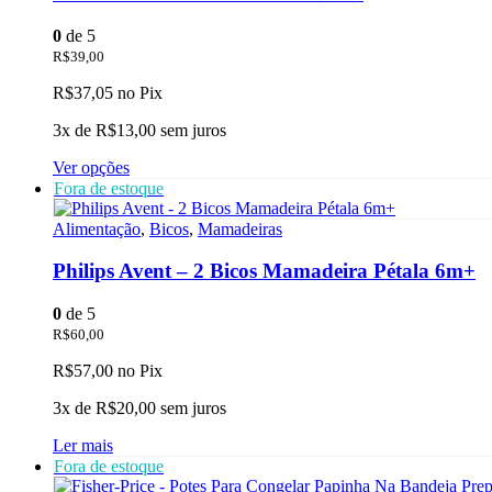
0
de 5
R$
39,00
R$
37,05
no Pix
3x de
R$
13,00
sem juros
Este
Ver opções
produto
Fora de estoque
tem
várias
Alimentação
,
Bicos
,
Mamadeiras
variantes.
As
Philips Avent – 2 Bicos Mamadeira Pétala 6m+
opções
podem
0
de 5
ser
R$
60,00
escolhidas
na
R$
57,00
no Pix
página
do
3x de
R$
20,00
sem juros
produto
Ler mais
Fora de estoque