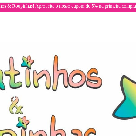
nhos & Roupinhas! Aproveite o nosso cupom de 5% na primeira co