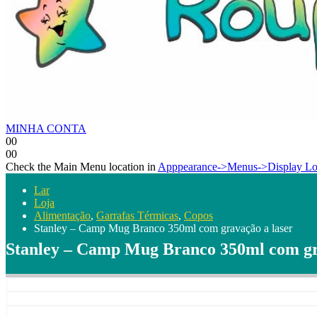
MINHA CONTA
0
0
0
0
Check the Main Menu location in
Apppearance->Menus->Display Lo
Lar
Loja
Alimentação
,
Garrafas Térmicas
,
Copos
Stanley – Camp Mug Branco 350ml com gravação a laser
Stanley – Camp Mug Branco 350ml com gr