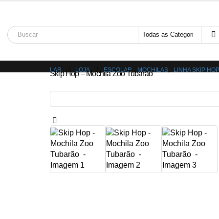
Bem vindo à Sap
LAR
LOJA
ESCOLAR
,
MOCHILAS
,
LINHA SKIP HO
Skip Hop – Mochila Zoo Tubarão