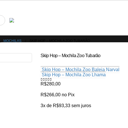
atinhos & Roupinhas! Aproveite o nosso cupom de 5% na primeira compr
P
,
MOCHILAS
SKIP HOP – MOCHILA ZOO TUBARÃO
Skip Hop – Mochila Zoo Tubarão
Skip Hop – Mochila Zoo Baleia Narval
Skip Hop – Mochila Zoo Lhama
R$
280,00
0
de 5
R$
266,00
no Pix
3x de
R$
93,33
sem juros