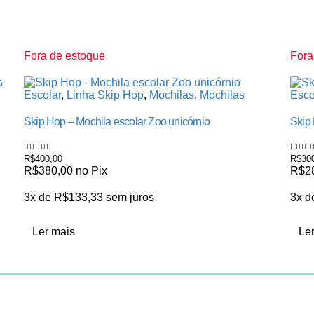
Fora de estoque
Fora
Escolar
,
Linha Skip Hop
,
Mochilas
,
Mochilas
Esco
Skip Hop – Mochila escolar Zoo unicórnio
Skip 
R$
400,00
R$
30
0
de 5
0
de 
R$
380,00
no Pix
R$
2
3x de
R$
133,33
sem juros
3x 
Ler mais
Le