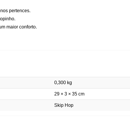
enos pertences.
copinho.
um maior conforto.
0,300 kg
29 × 3 × 35 cm
Skip Hop