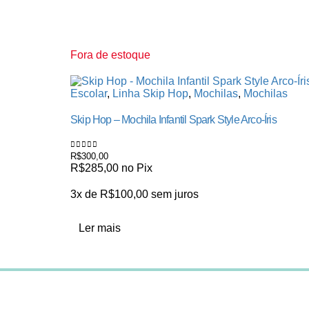
Fora de estoque
Escolar
,
Linha Skip Hop
,
Mochilas
,
Mochilas
Skip Hop – Mochila Infantil Spark Style Arco-Íris
R$
300,00
0
de 5
R$
285,00
no Pix
3x de
R$
100,00
sem juros
Ler mais