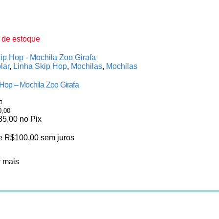
 de estoque
Fora de estoq
lar
,
Linha Skip Hop
,
Mochilas
,
Mochilas
Escolar
,
Linha
Hop – Mochila Zoo Girafa
Skip Hop – Mochi
0,00
R$
300,00
5
0
de 5
85,00
no Pix
R$
285,00
no 
de
R$
100,00
sem juros
3x de
R$
100,
r mais
Ler mais