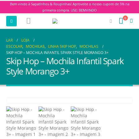
Bem vindo à Sapatinhos & Roupinhas! Aproveite o nosso cupom de 5% na
primeira compra. USE: BEMVINDO
0
LAR
LOJA
ESCOLAR
,
MOCHILAS
,
LINHA SKIP HOP
,
MOCHILAS
SKIP HOP – MOCHILA INFANTIL SPARK STYLE MORANGO 3+
Skip Hop – Mochila Infantil Spark
Style Morango 3+