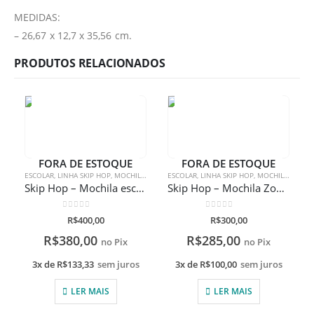
MEDIDAS:
– 26,67 x 12,7 x 35,56 cm.
PRODUTOS RELACIONADOS
FORA DE ESTOQUE
FORA DE ESTOQUE
ESCOLAR
,
LINHA SKIP HOP
,
MOCHILAS
,
MOCHILAS
ESCOLAR
,
LINHA SKIP HOP
,
MOCHILAS
,
MOCH
Skip Hop – Mochila escolar Zoo unicórnio
Skip Hop – Mochila Zoo Baleia Narval
0
de 5
0
de 5
R$
400,00
R$
300,00
R$
380,00
R$
285,00
no Pix
no Pix
3x de
R$
133,33
sem juros
3x de
R$
100,00
sem juros
LER MAIS
LER MAIS