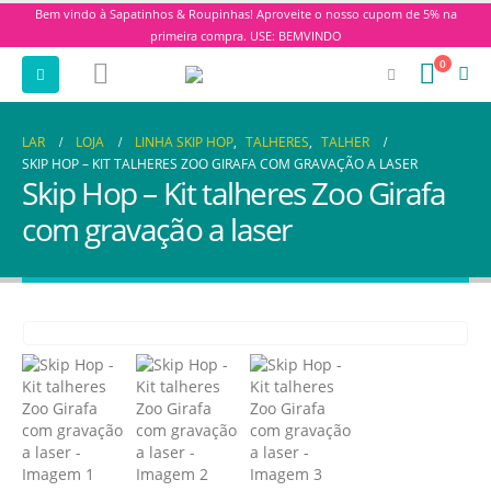
Bem vindo à Sapatinhos & Roupinhas! Aproveite o nosso cupom de 5% na
primeira compra. USE: BEMVINDO
0
LAR
LOJA
LINHA SKIP HOP
,
TALHERES
,
TALHER
SKIP HOP – KIT TALHERES ZOO GIRAFA COM GRAVAÇÃO A LASER
Skip Hop – Kit talheres Zoo Girafa
com gravação a laser