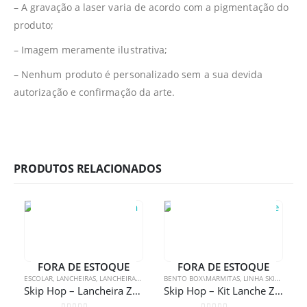
– A gravação a laser varia de acordo com a pigmentação do
produto;
– Imagem meramente ilustrativa;
– Nenhum produto é personalizado sem a sua devida
autorização e confirmação da arte.
PRODUTOS RELACIONADOS
FORA DE ESTOQUE
FORA DE ESTOQUE
ESCOLAR
,
LANCHEIRAS
,
LANCHEIRAS
,
LINHA SKIP HOP
BENTO BOX\MARMITAS
,
LINHA SKIP HOP
,
P
Skip Hop – Lancheira Zoo Girafa
Skip Hop – Kit Lanche Zoo Coala Com Gravação A Laser