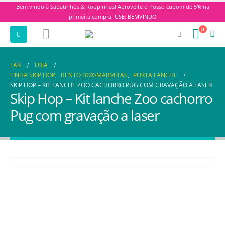
Bem vindo à Sapatinhos & Roupinhas! Aproveite o nosso cupom de 5% na
primeira compra. USE: BEMVINDO
0
LAR
LOJA
LINHA SKIP HOP
,
BENTO BOX\MARMITAS
,
PORTA LANCHE
SKIP HOP – KIT LANCHE ZOO CACHORRO PUG COM GRAVAÇÃO A LASER
Skip Hop – Kit lanche Zoo cachorro
Pug com gravação a laser