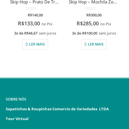
Skip Hop – Prato De Treinamento Girafa Com Gravação A Laser
Skip Hop – Mochila Zoo Girafa
0
de 5
0
de 5
R$
140,00
R$
300,00
R$
133,00
R$
285,00
no Pix
no Pix
3x de
R$
46,67
sem juros
3x de
R$
100,00
sem juros
LER MAIS
LER MAIS
SOBRE NÓS
Sapatinhos & Roupinhas Comercio de Variedades LTDA
Tour Virtual