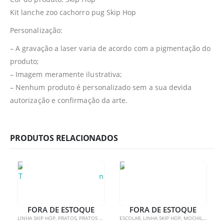
Kit lanche zoo cachorro pug Skip Hop
Personalização:
– A gravação a laser varia de acordo com a pigmentação do
produto;
– Imagem meramente ilustrativa;
– Nenhum produto é personalizado sem a sua devida
autorização e confirmação da arte.
PRODUTOS RELACIONADOS
FORA DE ESTOQUE
FORA DE ESTOQUE
LINHA SKIP HOP
,
PRATOS
,
PRATOS E BOWLS
ESCOLAR
,
LINHA SKIP HOP
,
MOCHILAS
,
MOCH