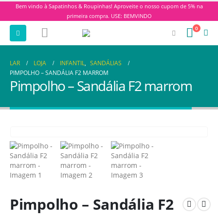
Bem vindo à Sapatinhos & Roupinhas! Aproveite o nosso cupom de 5% na
primeira compra. USE: BEMVINDO
0
LAR
LOJA
INFANTIL
,
SANDÁLIAS
PIMPOLHO – SANDÁLIA F2 MARROM
Pimpolho – Sandália F2 marrom
Pimpolho – Sandália F2