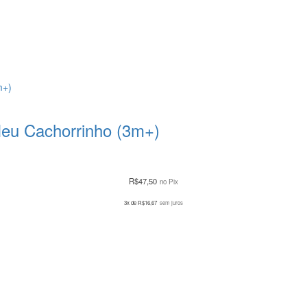
eu Cachorrinho (3m+)
R$
47,50
no Pix
3x de
R$
16,67
sem juros