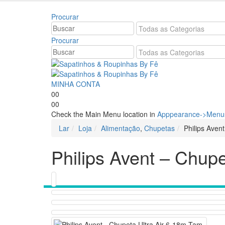
Bem vindo à Sapatinhos & Roupinhas! Aproveite o n
Procurar
Procurar
MINHA CONTA
0
0
0
0
Check the Main Menu location in
Apppearance->Menus
Lar
Loja
Alimentação
,
Chupetas
Philips Aven
Philips Avent – Chup