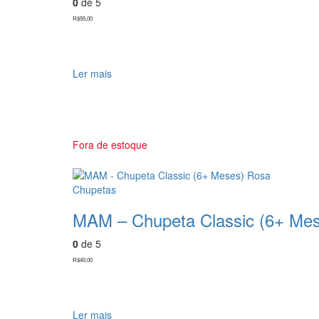
0
de 5
R$
55,00
Ler mais
Fora de estoque
Chupetas
MAM – Chupeta Classic (6+ Me
0
de 5
R$
40,00
Ler mais