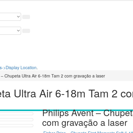
osso cupom de 5% na primeira compra. USE: BEMVINDO
->Display Location
.
t – Chupeta Ultra Air 6-18m Tam 2 com gravação a laser
eta Ultra Air 6-18m Tam 2 c
Philips Avent – Chupet
com gravação a laser