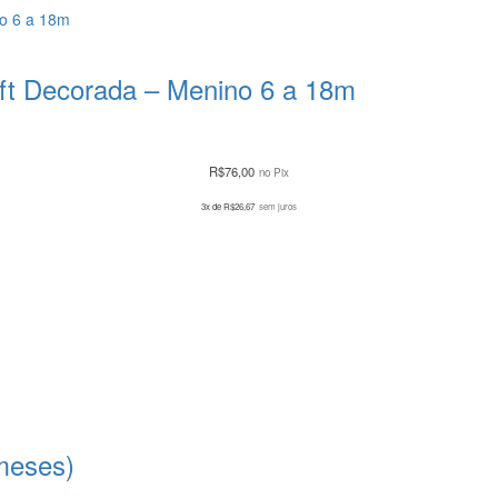
oft Decorada – Menino 6 a 18m
R$
76,00
no Pix
3x de
R$
26,67
sem juros
meses)