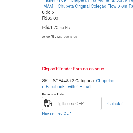
Fisher Price – Chupeta First Moments Soft 6-1
MAM – Chupeta Original Coleção Flow 0-6m T
0
de 5
R$
65,00
R$
61,75
no Pix
3x de
R$
21,67
sem juros
Disponibilidade:
Fora de estoque
SKU:
SCF448/12
Categoria:
Chupetas
o Facebook
Twitter
E-mail
Calcular o Frete
Calcular
Não sei meu CEP