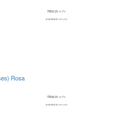
R$
52,25
no Pix
3x de
R$
18,33
sem juros
ses) Rosa
R$
38,00
no Pix
3x de
R$
13,33
sem juros