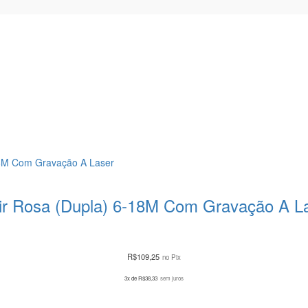
 Air Rosa (Dupla) 6-18M Com Gravação A L
R$
109,25
no Pix
3x de
R$
38,33
sem juros