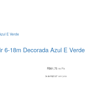
Air 6-18m Decorada Azul E Verde
R$
61,75
no Pix
3x de
R$
21,67
sem juros