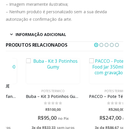
– Imagem meramente ilustrativa;
– Nenhum produto é personalizado sem a sua devida
autorização e confirmação da arte.
INFORMAÇÃO ADICIONAL
PRODUTOS RELACIONADOS
POTES TERMICO
POTES TERMICO
Buba – Kit 3 Potinhos Gumy
PACCO – Pote Térmico Food Jar 350ml lavanda com gravação a laser
0
de 5
0
de 5
R$
100,00
R$
260,00
R$
95,00
R$
247,00
no Pix
no Pix
3x de
R$
33,33
sem juros
3x de
R$
86,67
sem juros