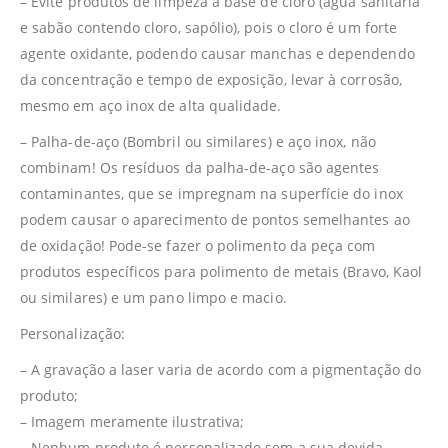
– Evite produtos de limpeza à base de cloro (água sanitária
e sabão contendo cloro, sapólio), pois o cloro é um forte
agente oxidante, podendo causar manchas e dependendo
da concentração e tempo de exposição, levar à corrosão,
mesmo em aço inox de alta qualidade.
– Palha-de-aço (Bombril ou similares) e aço inox, não
combinam! Os resíduos da palha-de-aço são agentes
contaminantes, que se impregnam na superfície do inox
podem causar o aparecimento de pontos semelhantes ao
de oxidação! Pode-se fazer o polimento da peça com
produtos específicos para polimento de metais (Bravo, Kaol
ou similares) e um pano limpo e macio.
Personalização:
– A gravação a laser varia de acordo com a pigmentação do
produto;
– Imagem meramente ilustrativa;
– Nenhum produto é personalizado sem a sua devida