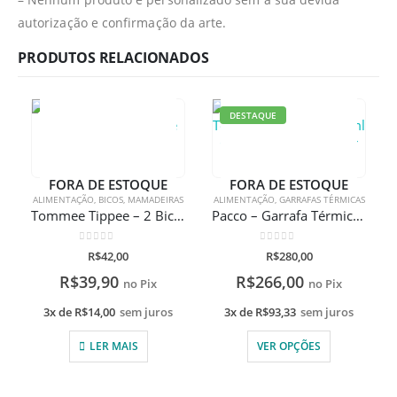
autorização e confirmação da arte.
PRODUTOS RELACIONADOS
DESTAQUE
FORA DE ESTOQUE
FORA DE ESTOQUE
ALIMENTAÇÃO
,
BICOS
,
MAMADEIRAS
ALIMENTAÇÃO
,
GARRAFAS TÉRMICAS
Tommee Tippee – 2 Bicos Closer To Nature fluxo rápido
Pacco – Garrafa Térmica Hydra V2 650ml Com Gravação A Laser
0
de 5
0
de 5
R$
42,00
R$
280,00
R$
39,90
R$
266,00
no Pix
no Pix
3x de
R$
14,00
sem juros
3x de
R$
93,33
sem juros
LER MAIS
VER OPÇÕES