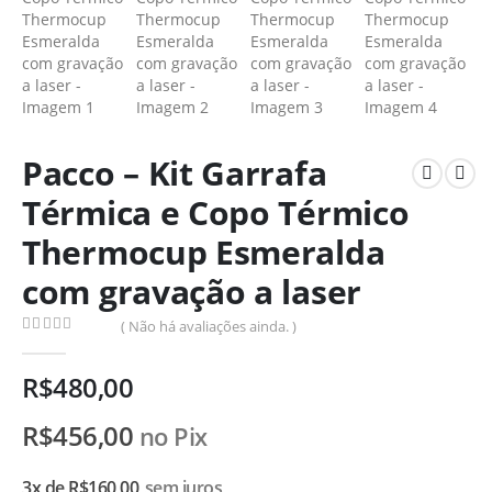
Pacco – Kit Garrafa
Térmica e Copo Térmico
Thermocup Esmeralda
com gravação a laser
( Não há avaliações ainda. )
0
de 5
R$
480,00
R$
456,00
no Pix
3x de
R$
160,00
sem juros