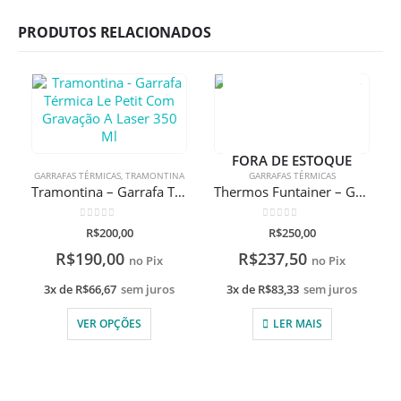
PRODUTOS RELACIONADOS
FORA DE ESTOQUE
GARRAFAS TÉRMICAS
,
TRAMONTINA
GARRAFAS TÉRMICAS
Tramontina – Garrafa Térmica Le Petit Com Gravação A Laser 350 Ml
Thermos Funtainer – Garrafa com corações
0
de 5
0
de 5
R$
200,00
R$
250,00
R$
190,00
R$
237,50
no Pix
no Pix
3x de
R$
66,67
sem juros
3x de
R$
83,33
sem juros
VER OPÇÕES
LER MAIS